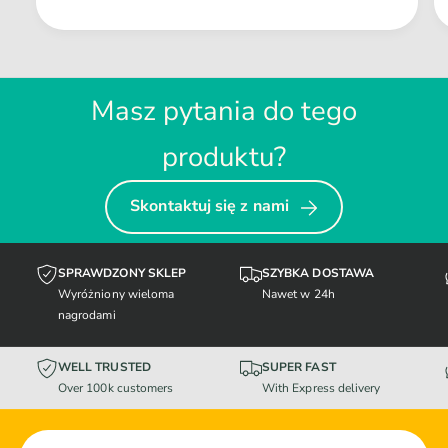
Masz pytania do tego
produktu?
Skontaktuj się z nami
SPRAWDZONY SKLEP
SZYBKA DOSTAWA
Wyróżniony wieloma
Nawet w 24h
nagrodami
WELL TRUSTED
SUPER FAST
Over 100k customers
With Express delivery