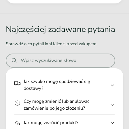
Ł
a
d
o
Najczęściej zadawane pytania
w
a
Sprawdź o co pytali inni Klienci przed zakupem
n
i
Wpisz wyszukiwane słowo
e
.
.
Jak szybko mogę spodziewać się
.
dostawy?
Czy mogę zmienić lub anulować
zamówienie po jego złożeniu?
Jak mogę zwrócić produkt?