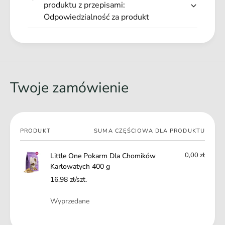
w
produktu z przepisami:
y
a
Odpowiedzialność za produkt
c
t
h
y
4
c
0
h
0
4
g
0
Twoje zamówienie
0
g
Twój
PRODUKT
SUMA CZĘŚCIOWA DLA PRODUKTU
koszyk
0,00 zł
Little One Pokarm Dla Chomików
Karłowatych 400 g
16,98 zł/szt.
Ilość
Wyprzedane