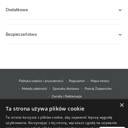
Dodatkowe
Bezpieczeństwo
M
e
t
Polityka cookies i prywatności
Regulamin
Mapa strony
o
Metody płatności
Sposoby dostawy
Poznaj Zoopersów
d
Zwroty i Reklamacje
y
×
Ta strona używa plików cookie
p
© 2026,
Zoopers.pl
.
Technologia Shopify
ł
Ta strona korzysta z plików cookie, aby zapewnić lepszą wygodę
użytkowania. Korzystając z tej strony, wyrażasz zgodę na używanie
a
+48 733 550 021