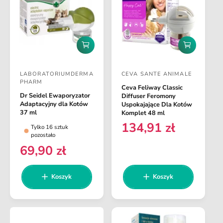
a
l
r
a
n
r
a
n
D
D
a
o
o
d
d
LABORATORIUMDERMA
CEVA SANTE ANIMALE
a
a
D
D
PHARM
j
j
Ceva Feliway Classic
o
o
d
d
Dr Seidel Ewaporyzator
Diffuser Feromony
o
o
s
s
Adaptacyjny dla Kotów
Uspokajające Dla Kotów
k
k
37 ml
Komplet 48 ml
t
t
o
o
134,91 zł
C
Tylko 16 sztuk
s
s
a
a
pozostało
z
z
e
w
w
69,90 zł
y
y
C
n
k
k
c
c
e
a
a
a
a
a
n
r
Koszyk
Koszyk
:
:
a
e
r
g
e
u
g