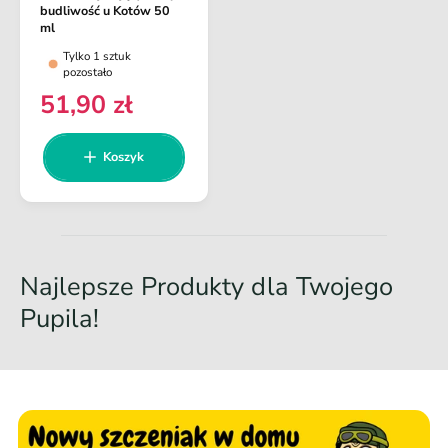
o
s
budliwość u Kotów 50
k
ml
t
o
Tylko 1 sztuk
s
a
pozostało
z
w
y
51,90 zł
C
k
c
e
a
a
n
Koszyk
:
a
r
e
g
u
Najlepsze Produkty dla Twojego
l
Pupila!
a
r
n
a