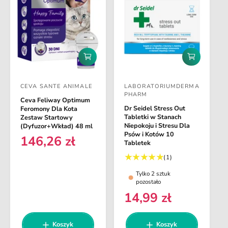
l
u
a
l
r
a
n
r
a
n
D
D
a
o
o
d
d
CEVA SANTE ANIMALE
LABORATORIUMDERMA
a
a
D
D
PHARM
j
j
Ceva Feliway Optimum
o
o
d
d
Dr Seidel Stress Out
Feromony Dla Kota
o
o
s
s
Tabletki w Stanach
Zestaw Startowy
k
k
Niepokoju i Stresu Dla
(Dyfuzor+Wkład) 48 ml
t
t
o
o
Psów i Kotów 10
146,26 zł
C
s
s
a
a
Tabletek
z
z
e
w
w
1
(1)
y
y
n
s
k
k
c
c
Tylko 2 sztuk
a
u
a
a
pozostało
a
a
m
r
14,99 zł
C
:
:
a
e
r
e
g
e
n
Koszyk
Koszyk
u
c