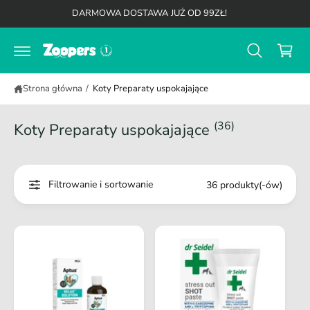
K
d
DARMOWA DOSTAWA JUŻ OD 99ZŁ!
o
o
t
s
r
z
e
ś
y
c
Strona główna
/
Koty Preparaty uspokajające
k
i
(36)
Koty Preparaty uspokajające
Filtrowanie i sortowanie
36 produkty(-ów)