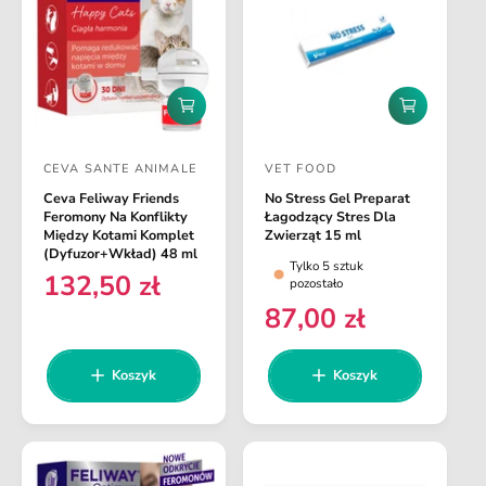
u
l
l
a
a
r
r
n
n
D
D
a
a
o
o
d
d
CEVA SANTE ANIMALE
VET FOOD
a
a
D
D
j
j
Ceva Feliway Friends
No Stress Gel Preparat
o
o
d
d
Feromony Na Konflikty
Łagodzący Stres Dla
o
o
s
s
Między Kotami Komplet
Zwierząt 15 ml
k
k
(Dyfuzor+Wkład) 48 ml
t
t
Tylko 5 sztuk
o
o
132,50 zł
C
pozostało
s
s
a
a
z
z
87,00 zł
e
C
w
w
y
y
n
e
k
k
c
c
a
a
a
n
Koszyk
Koszyk
a
a
r
a
:
:
e
r
g
e
u
g