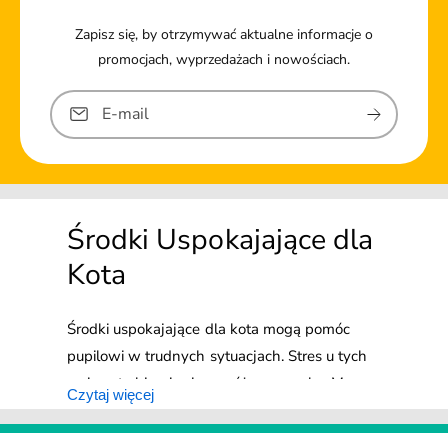
Zapisz się, by otrzymywać aktualne informacje o
promocjach, wyprzedażach i nowościach.
E-mail
Środki Uspokajające dla
Kota
Środki uspokajające dla kota mogą pomóc
pupilowi w trudnych sytuacjach. Stres u tych
zwierząt objawia się na różne sposoby. Mogą
Czytaj więcej
one zacząć znaczyć teren moczem, chować
się, wylizywać nadmiernie futerko, być