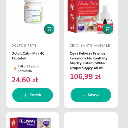
a
u
r
l
n
a
a
r
n
D
D
a
o
o
d
d
DOLFOS PETS
CEVA SANTE ANIMALE
a
a
D
D
j
j
Dolvit Calm Mini 40
Ceva Feliway Friends
o
o
d
d
Tabletek
Feromony Na Konflikty
o
o
s
s
Między Kotami Wkład
Tylko 11 sztuk
k
k
Uzupełniający 48 ml
t
t
pozostało
o
o
106,99 zł
C
s
s
a
a
24,60 zł
C
z
z
e
w
w
e
y
y
n
k
k
c
c
n
Koszyk
Koszyk
a
a
a
a
a
a
r
r
:
:
e
e
g
g
u