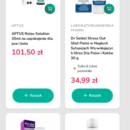
D
D
o
o
d
d
APTUS
LABORATORIUMDERMA
a
a
D
D
PHARM
j
j
APTUS Relax Solution
o
o
d
d
Dr Seidel Stress Out
30ml na uspokojenie dla
o
o
s
s
Shot Pasta w Nagłych
psa i kota
k
k
Sytuacjach Wywołującyc
101,50 zł
t
t
C
o
o
h Stres Dla Psów i Kotów
s
s
a
a
30 g
e
z
z
n
w
w
Tylko 8 sztuk
y
y
pozostało
a
k
k
c
c
34,99 zł
a
a
r
C
a
a
e
e
:
:
g
n
Koszyk
Koszyk
u
a
l
r
a
e
r
g
n
u