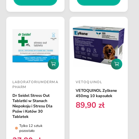
a
l
e
r
n
a
e
z
r
j
g
n
i
u
a
l
a
r
n
D
D
a
o
o
d
d
LABORATORIUMDERMA
VETOQUINOL
a
a
D
D
PHARM
j
j
VETOQUINOL Zylkene
o
o
d
d
Dr Seidel Stress Out
450mg 10 kapsułek
o
o
s
s
Tabletki w Stanach
89,90 zł
C
k
k
Niepokoju i Stresu Dla
t
t
o
o
Psów i Kotów 30
e
s
s
a
Tabletek
a
n
z
z
w
w
Tylko 12 sztuk
a
y
y
pozostało
k
k
c
c
r