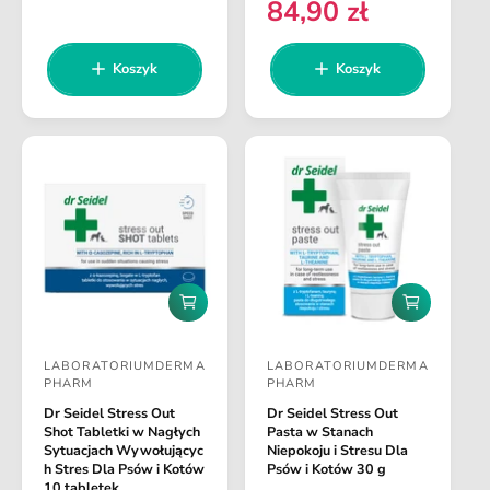
e
84,90 zł
C
s
s
a
a
n
z
z
e
w
w
a
y
y
n
Koszyk
Koszyk
k
k
c
c
r
a
a
a
a
e
a
r
g
:
:
e
u
g
l
u
a
l
r
a
n
r
a
n
D
D
a
o
o
d
d
LABORATORIUMDERMA
LABORATORIUMDERMA
a
a
D
D
PHARM
PHARM
j
j
o
o
d
d
Dr Seidel Stress Out
Dr Seidel Stress Out
o
o
s
s
Shot Tabletki w Nagłych
Pasta w Stanach
k
k
Sytuacjach Wywołującyc
Niepokoju i Stresu Dla
t
t
o
o
h Stres Dla Psów i Kotów
Psów i Kotów 30 g
s
s
a
10 tabletek
a