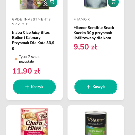
n
a
D
D
a
o
o
d
d
GPDE INVESTMENTS
MIAMOR
a
a
D
D
SP.Z O.O.
j
j
Miamor Sensible Snack
o
o
d
d
Inaba Ciao Juicy Bites
Kaczka 30g przysmak
o
o
s
s
Bulion i Kalmary
liofilizowany dla kota
k
k
Przysmak Dla Kota 33,9
9,50 zł
t
t
C
o
o
g
s
s
a
a
e
Tylko 7 sztuk
z
z
n
w
w
pozostało
y
y
a
11,90 zł
k
k
c
c
C
a
a
r
a
a
e
e
n
:
:
Koszyk
Koszyk
g
a
u
r
l
e
a
g
r
u
n
l
a