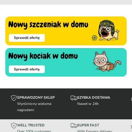
Sprawdź ofertę
Sprawdź ofertę
SPRAWDZONY SKLEP
SZYBKA DOSTAWA
Wyróżniony wieloma
Nawet w 24h
nagrodami
WELL TRUSTED
SUPER FAST
Over 100k customers
With Express delivery