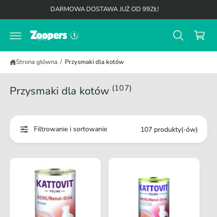
K
d
DARMOWA DOSTAWA JUŻ OD 99ZŁ!
o
o
t
s
r
z
e
ś
y
c
Strona główna
/
Przysmaki dla kotów
k
i
(107)
Przysmaki dla kotów
Filtrowanie i sortowanie
107 produkty(-ów)