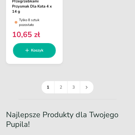
o
s
Przegrzebkami
k
Przysmak Dla Kota 4 x
t
o
14 g
s
a
Tylko 8 sztuk
z
w
pozostało
y
10,65 zł
k
c
C
a
a
e
n
:
Koszyk
a
r
e
g
u
1
2
3
l
a
r
Najlepsze Produkty dla Twojego
n
a
Pupila!