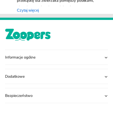
przekąskę dla zwierzaka pomiędzy posiłkami,
ale też sprawdzą się one jako element
Czytaj więcej
budowania dobrych skojarzeń. Smaczki dla
kota mogą być nagrodą podczas trenowania
konkretnego zachowania czy po zakończonym
zabiegu szczotkowania lub przycinania
pazurków. Jakie są najlepsze przysmaki dla
kota? Oczywiście te produkowane z wysokiej
jakości składników. Smakołyki dla kotów
Informacje ogólne
mogą też pomagać w dbaniu o sierść
zwierzaka czy jego zęby. Duży wybór smaków
sprawia, że każdy właściciel mruczącego
Dodatkowe
czworonoga znajdzie smaczki dla kota, które
w pełni będą odpowiadać pupilowi.
Bezpieczeństwo
Zdrowe Smakołyki dla
Kota