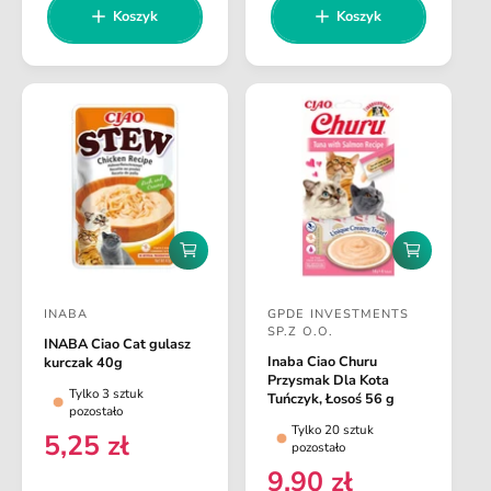
e
n
:
:
Koszyk
Koszyk
g
a
u
r
l
e
a
g
r
u
n
l
a
a
r
n
D
D
a
o
o
d
d
INABA
GPDE INVESTMENTS
a
a
D
D
SP.Z O.O.
j
j
INABA Ciao Cat gulasz
o
o
d
d
Inaba Ciao Churu
kurczak 40g
o
o
s
s
Przysmak Dla Kota
Tylko 3 sztuk
k
k
Tuńczyk, Łosoś 56 g
t
t
pozostało
o
o
Tylko 20 sztuk
s
s
a
a
5,25 zł
C
pozostało
z
z
w
w
e
9,90 zł
y
y
C