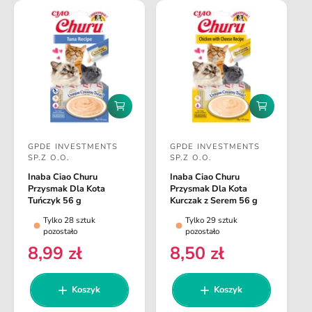
e
u
z
g
l
j
u
i
a
l
r
a
n
r
a
n
D
D
a
o
o
d
d
GPDE INVESTMENTS
GPDE INVESTMENTS
a
a
D
D
SP.Z O.O.
SP.Z O.O.
j
j
o
o
d
d
Inaba Ciao Churu
Inaba Ciao Churu
o
o
s
s
Przysmak Dla Kota
Przysmak Dla Kota
k
k
Tuńczyk 56 g
Kurczak z Serem 56 g
t
t
o
o
Tylko 28 sztuk
Tylko 29 sztuk
s
s
a
a
pozostało
pozostało
z
z
w
w
8,99 zł
8,50 zł
y
y
C
C
k
k
c
c
e
e
a
a
a
a
n
n
Koszyk
Koszyk
:
:
a
a