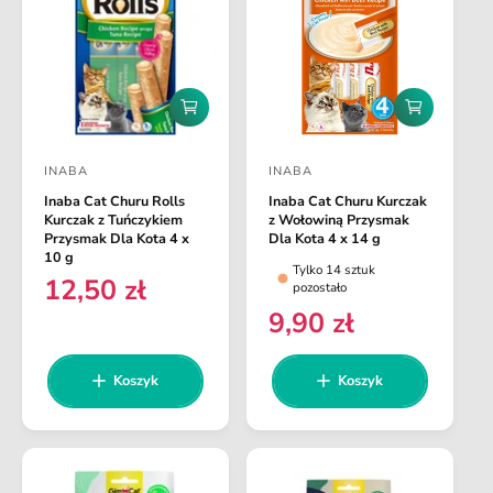
u
l
l
a
a
r
r
n
n
a
D
D
a
o
o
d
d
INABA
INABA
a
a
D
D
j
j
Inaba Cat Churu Rolls
Inaba Cat Churu Kurczak
o
o
d
d
Kurczak z Tuńczykiem
z Wołowiną Przysmak
o
o
s
s
Przysmak Dla Kota 4 x
Dla Kota 4 x 14 g
k
k
10 g
t
t
Tylko 14 sztuk
o
o
12,50 zł
C
pozostało
s
s
a
a
z
z
9,90 zł
e
C
w
w
y
y
n
e
k
k
c
c
a
a
a
n
Koszyk
Koszyk
a
a
r
a
:
:
e
r
g
e
u
g