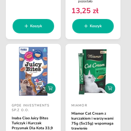
pozostało
z
z
n
w
w
y
y
13,25 zł
C
a
k
k
c
c
e
a
a
r
a
a
n
Koszyk
Koszyk
e
:
:
a
g
r
u
e
l
g
a
u
r
l
n
a
a
r
n
D
D
a
o
o
d
d
GPDE INVESTMENTS
MIAMOR
a
a
D
D
SP.Z O.O.
j
j
Miamor Cat Cream z
o
o
d
d
Inaba Ciao Juicy Bites
kurczakiem i warzywami
o
o
s
s
Tuńczyk i Kurczak
75g (5x15g) wspomaga
k
k
Przysmak Dla Kota 33,9
trawienie
t
t