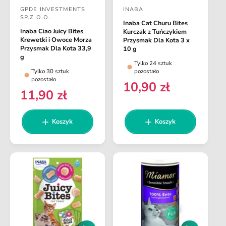
d
d
GPDE INVESTMENTS
INABA
a
a
D
D
SP.Z O.O.
j
j
Inaba Cat Churu Bites
o
o
d
d
Inaba Ciao Juicy Bites
Kurczak z Tuńczykiem
o
o
s
s
Krewetki i Owoce Morza
Przysmak Dla Kota 3 x
k
k
Przysmak Dla Kota 33,9
10 g
t
t
o
o
g
Tylko 24 sztuk
s
s
a
a
Tylko 30 sztuk
pozostało
z
z
w
w
pozostało
y
y
10,90 zł
C
11,90 zł
k
k
c
c
C
e
a
a
a
a
e
n
n
:
:
Koszyk
Koszyk
a
a
r
r
e
e
g
g
u
u
l
l
a
a
r
r
n