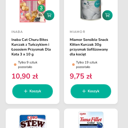
a
r
n
D
D
a
o
o
d
d
INABA
MIAMOR
a
a
D
D
j
j
Inaba Cat Churu Bites
Miamor Sensible Snack
o
o
d
d
Kurczak z Tuńczykiem i
Kitten Kurczak 30g
o
o
s
s
Łososiem Przysmak Dla
przysmak liofilizowany
k
k
Kota 3 x 10 g
dla kociąt
t
t
o
o
Tylko 9 sztuk
Tylko 19 sztuk
s
s
a
a
pozostało
pozostało
z
z
w
w
y
y
10,90 zł
9,75 zł
C
C
k
k
c
c
e
e
a
a
a
a
n
n
Koszyk
Koszyk
:
:
a
a
r
r
e
e
g
g
u
u