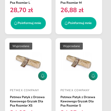
r
r
s
s
Psa Rozmiar L
Psa Rozmiar M
m
m
28,70 zł
26,88 zł
t
t
C
C
u
u
j
j
a
a
e
e
m
m
n
n
w
w
Poinformuj mnie
Poinformuj mnie
n
n
a
a
i
i
c
c
e
e
r
r
a
a
e
e
:
:
g
g
Wyprzedane
Wyprzedane
u
u
l
l
a
a
r
r
n
n
P
P
a
a
o
o
i
i
PETMEX COMPANY
PETMEX COMPANY
n
n
D
D
f
f
Petmex Patyk z Drzewa
Petmex Patyk z Drzewa
o
o
o
o
Kawowego Gryzak Dla
Kawowego Gryzak Dla
r
r
s
s
Psa Rozmiar XS
Psa Rozmiar S
m
m