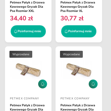
f
f
Petmex Patyk z Drzewa
Petmex Patyk z Drzewa
o
o
o
o
Kawowego Gryzak Dla
Kawowego Gryzak Dla
r
r
s
s
Psa Rozmiar XXL
Psa Rozmiar XL
m
m
34,40 zł
30,77 zł
t
t
C
C
u
u
j
j
a
a
e
e
m
m
n
n
w
w
Poinformuj mnie
Poinformuj mnie
n
n
a
a
i
i
c
c
e
e
r
r
a
a
e
e
:
:
g
g
Wyprzedane
Wyprzedane
u
u
l
l
a
a
r
r
n
n
P
P
a
a
o
o
i
i
PETMEX COMPANY
PETMEX COMPANY
n
n
D
D
f
f
Petmex Patyk z Drzewa
Petmex Patyk z Drzewa
o
o
o
o
Kawowego Gryzak Dla
Kawowego Gryzak Dla