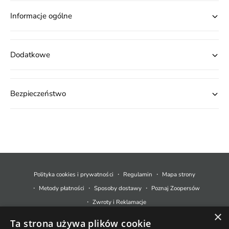
Informacje ogólne
Dodatkowe
Bezpieczeństwo
M
e
t
Polityka cookies i prywatności
Regulamin
Mapa strony
o
Metody płatności
Sposoby dostawy
Poznaj Zoopersów
d
Zwroty i Reklamacje
y
×
Ta strona używa plików cookie
p
© 2026,
Zoopers.pl
.
Technologia Shopify