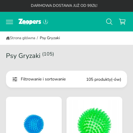
K
d
DARMOWA DOSTAWA JUŻ OD 99ZŁ!
o
o
t
s
r
z
e
ś
y
c
Strona główna
/
Psy Gryzaki
k
i
(105)
Psy Gryzaki
Filtrowanie i sortowanie
105 produkty(-ów)