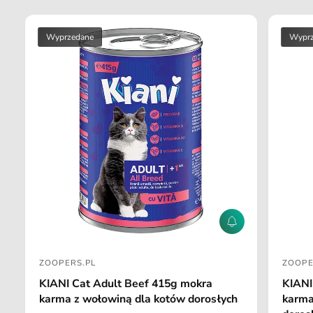
g
g
u
u
l
l
Wyprzedane
Wypr
a
a
r
r
n
n
a
a
P
o
i
ZOOPERS.PL
ZOOPE
n
D
D
f
KIANI Cat Adult Beef 415g mokra
KIANI
o
o
o
karma z wołowiną dla kotów dorosłych
karma
r
s
s