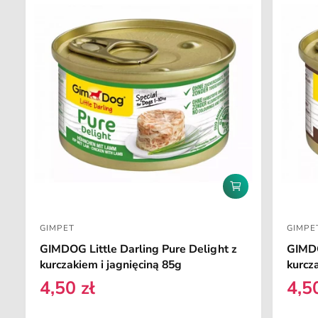
D
o
d
GIMPET
GIMPE
a
D
D
j
GIMDOG Little Darling Pure Delight z
GIMDO
o
o
d
kurczakiem i jagnięciną 85g
kurcz
o
s
s
k
4,50 zł
4,5
C
C
t
t
o
e
e
s
a
a