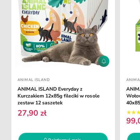
P
o
i
ANIMAL ISLAND
ANIMA
n
D
D
f
ANIMAL ISLAND Everyday z
ANIM
o
o
o
Kurczakiem 12x85g fileciki w rosole
Wołow
r
s
s
zestaw 12 saszetek
40x8
m
t
t
u
27,90 zł
C
j
a
a
99,
m
e
C
w
w
n
n
e
i
c
c
a
n
e
a
a