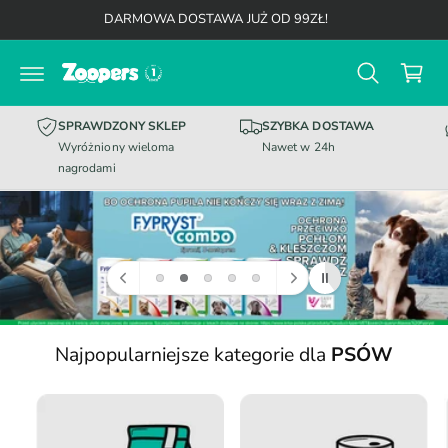
K
d
DARMOWA DOSTAWA JUŻ OD 99ZŁ!
o
o
t
s
r
z
e
ś
y
c
SPRAWDZONY SKLEP
SZYBKA DOSTAWA
k
i
Wyróżniony wieloma
Nawet w 24h
nagrodami
Najpopularniejsze kategorie dla
PSÓW