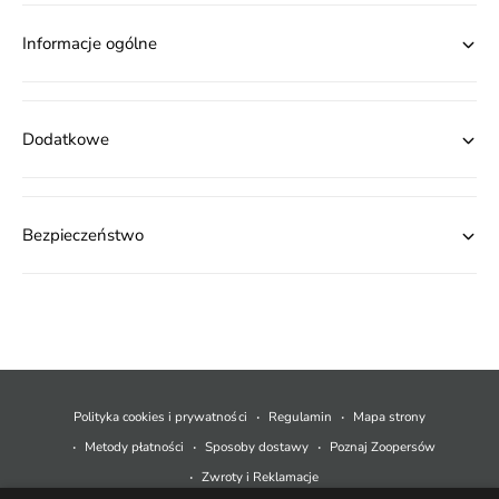
Informacje ogólne
Dodatkowe
Bezpieczeństwo
M
e
t
Polityka cookies i prywatności
Regulamin
Mapa strony
o
Metody płatności
Sposoby dostawy
Poznaj Zoopersów
d
Zwroty i Reklamacje
y