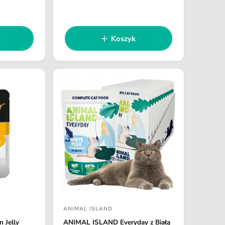
a
n
w
a
r
c
Koszyk
e
a
g
:
u
l
a
r
n
a
ANIMAL ISLAND
D
 Jelly
ANIMAL ISLAND Everyday z Białą