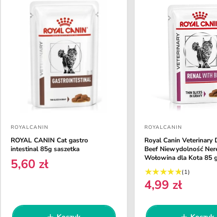
ROYALCANIN
ROYALCANIN
D
D
ROYAL CANIN Cat gastro
Royal Canin Veterinary 
o
o
intestinal 85g saszetka
Beef Niewydolność Ner
s
s
Wołowina dla Kota 85 
5,60 zł
C
t
t
1
(1)
e
4,99 zł
s
a
a
C
n
u
e
w
w
a
m
n
r
c
c
a
Koszyk
Koszyk