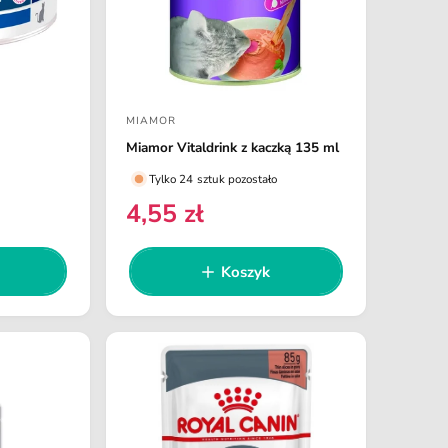
a
MIAMOR
D
Miamor Vitaldrink z kaczką 135 ml
o
Tylko 24 sztuk pozostało
s
4,55 zł
t
C
e
a
n
w
Koszyk
a
c
r
a
e
:
g
u
l
a