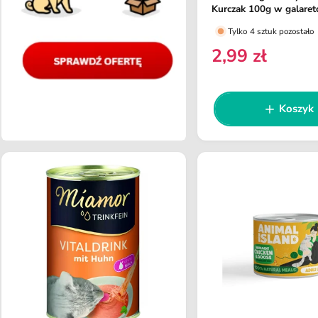
o
Kurczak 100g w galaret
s
Tylko 4 sztuk pozostało
t
2,99 zł
C
a
e
w
n
c
a
Koszyk
a
r
:
e
g
u
l
a
r
n
a