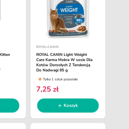
r
n
a
ROYALCANIN
D
itten
ROYAL CANIN Light Weight
o
Care Karma Mokra W sosie Dla
s
Kotów Dorosłych Z Tendencją
o
Do Nadwagi 85 g
t
Tylko 1 sztuk pozostało
a
7,25 zł
w
C
e
c
n
a
Koszyk
a
:
r
e