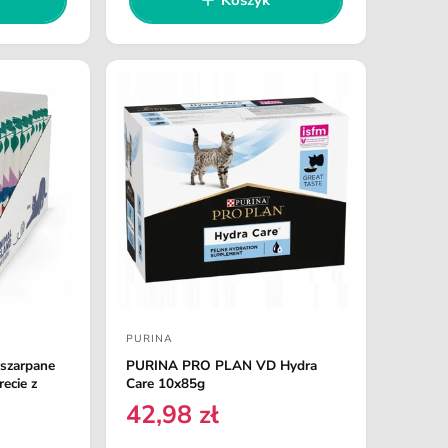
a
a
r
:
e
g
u
l
a
r
n
a
PURINA
D
 szarpane
PURINA PRO PLAN VD Hydra
o
recie z
Care 10x85g
s
42,98 zł
C
t
e