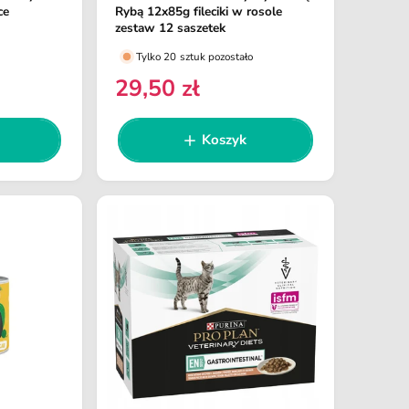
o
ce
Rybą 12x85g fileciki w rosole
s
zestaw 12 saszetek
t
Tylko 20 sztuk pozostało
a
29,50 zł
C
w
e
c
n
Koszyk
a
a
r
:
e
g
u
l
a
r
n
a