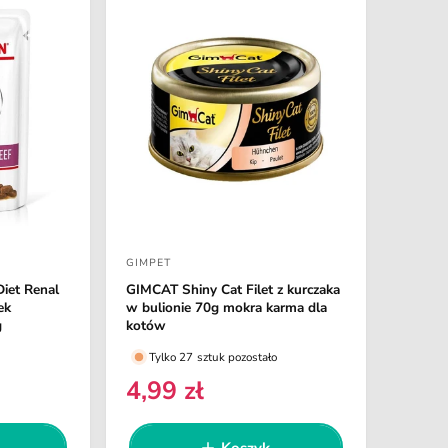
u
j
w
e
d
ł
u
g
:
GIMPET
D
Diet Renal
GIMCAT Shiny Cat Filet z kurczaka
o
ek
w bulionie 70g mokra karma dla
s
g
kotów
t
Tylko 27 sztuk pozostało
a
4,99 zł
C
w
e
c
n
Koszyk