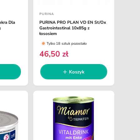
PURINA
D
okra Dla
PURINA PRO PLAN VD EN St/Ox
o
g
Gastrointestinal 10x85g z
s
łososiem
t
Tylko 18 sztuk pozostało
a
46,50 zł
C
w
e
c
n
Koszyk
a
a
r
:
e
g
u
l
a
r
n