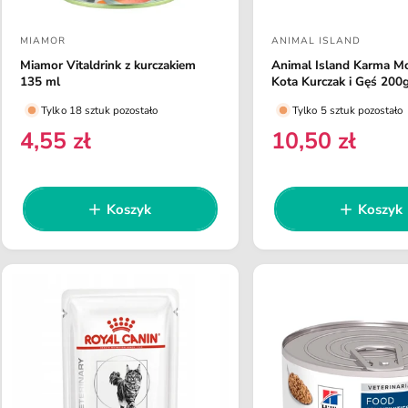
MIAMOR
ANIMAL ISLAND
D
D
Miamor Vitaldrink z kurczakiem
Animal Island Karma M
o
o
135 ml
Kota Kurczak i Gęś 200
s
s
Tylko 18 sztuk pozostało
Tylko 5 sztuk pozostało
t
t
4,55 zł
10,50 zł
C
C
a
a
e
e
w
w
n
n
c
c
a
a
Koszyk
Koszyk
a
a
r
r
:
:
e
e
g
g
u
u
l
l
a
a
r
r
n
n
a
a