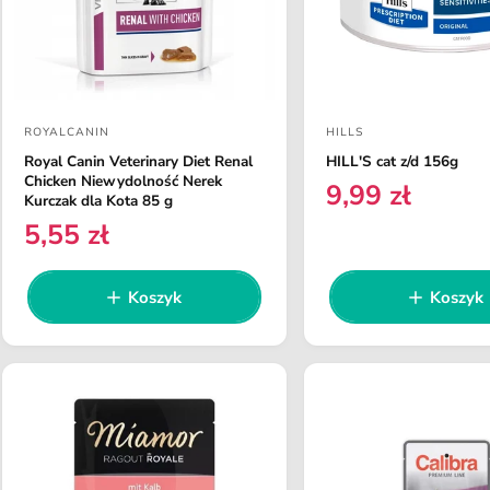
ROYALCANIN
HILLS
D
D
Royal Canin Veterinary Diet Renal
HILL'S cat z/d 156g
o
o
Chicken Niewydolność Nerek
9,99 zł
C
s
s
Kurczak dla Kota 85 g
e
5,55 zł
t
t
C
n
a
e
a
a
n
w
w
Koszyk
Koszyk
r
a
c
c
e
r
a
a
g
e
u
:
:
g
l
u
a
l
r
a
n