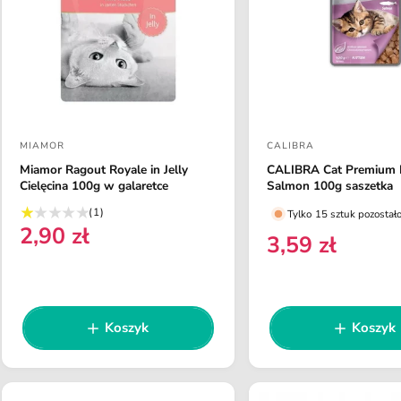
r
a
n
a
MIAMOR
CALIBRA
D
D
Miamor Ragout Royale in Jelly
CALIBRA Cat Premium K
o
o
Cielęcina 100g w galaretce
Salmon 100g saszetka
s
s
1
(1)
Tylko 15 sztuk pozostał
t
t
2,90 zł
s
C
3,59 zł
C
u
a
a
e
e
m
w
w
n
a
n
a
c
c
r
a
e
r
a
a
Koszyk
Koszyk
r
c
e
:
:
e
e
g
g
n
u
z
u