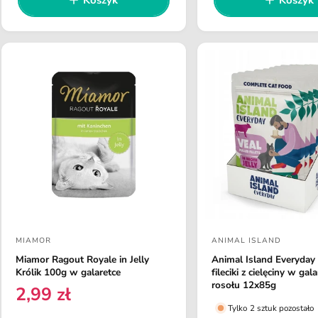
a
r
e
a
a
e
r
g
:
:
c
e
u
e
g
l
n
u
a
z
l
j
r
i
a
n
r
a
n
a
MIAMOR
ANIMAL ISLAND
D
D
Miamor Ragout Royale in Jelly
Animal Island Everyday
o
o
Królik 100g w galaretce
fileciki z cielęciny w gala
s
s
rosołu 12x85g
2,99 zł
C
t
t
Tylko 2 sztuk pozostało
e