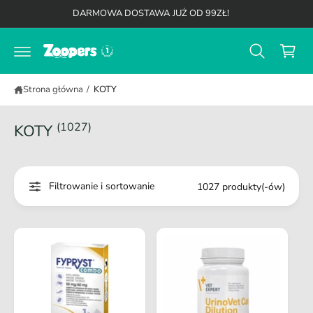
K
d
DARMOWA DOSTAWA JUŻ OD 99ZŁ!
o
o
t
s
r
z
e
ś
y
c
Strona główna
/
KOTY
k
i
(1027)
KOTY
Filtrowanie i sortowanie
1027 produkty(-ów)