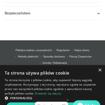
Bezpieczeństwo
M
e
t
Polityka cookies i prywatności
Regulamin
Mapa strony
o
Metody płatności
Sposoby dostawy
Poznaj Zoopersów
d
Zwroty i Reklamacje
y
×
Ta strona używa plików cookie
p
© 2026,
Zoopers.pl
.
Technologia Shopify
ł
Ta strona korzysta z plików cookie, aby zapewnić lepszą wygodę
użytkowania. Korzystając z tej strony, wyrażasz zgodę na używanie
a
+48 733 550 021
przez nas wszystkich plików cookie zgodnie z warunkami naszej
t
polityki plików cookie.
Dowiedz się więcej
sklep@zoopers.pl
n
PERSONALIZUJ
Godziny pracy infolinii
o