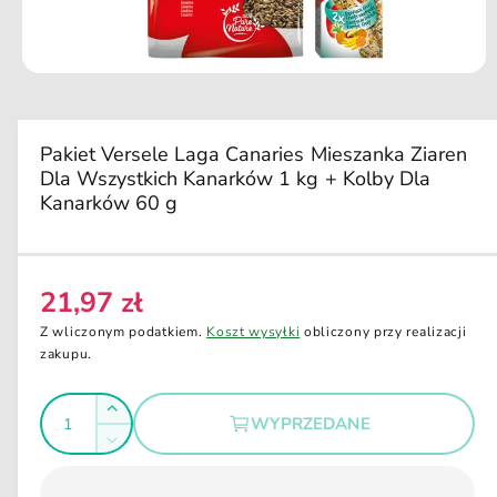
d
u
k
ci
O
e
t
w
ó
r
Pakiet Versele Laga Canaries Mieszanka Ziaren
z
Dla Wszystkich Kanarków 1 kg + Kolby Dla
m
u
Kanarków 60 g
l
t
i
m
e
21,97 zł
d
C
i
e
a
Z wliczonym podatkiem.
Koszt wysyłki
obliczony przy realizacji
1
n
zakupu.
w
a
o
k
I
r
n
Z
WYPRZEDANE
i
e
l
w
e
Z
g
i
m
o
m
o
ę
u
ś
n
d