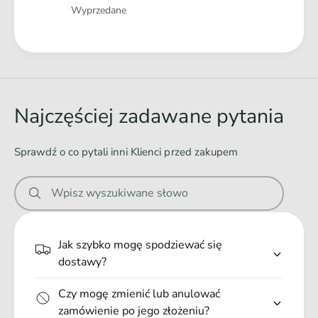
Ilość
K
Wyprzedane
c
a
h
n
K
Ł
a
a
a
r
n
k
d
a
ó
r
o
Najczęściej zadawane pytania
w
k
w
1
ó
a
k
w
Sprawdź o co pytali inni Klienci przed zakupem
g
n
1
+
k
i
K
Wpisz wyszukiwane słowo
g
e
o
+
l
.
K
b
o
.
Jak szybko mogę spodziewać się
y
l
.
dostawy?
D
b
l
y
a
Czy mogę zmienić lub anulować
D
K
zamówienie po jego złożeniu?
l