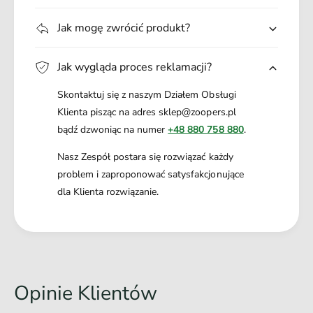
a
a
n
K
Jak mogę zwrócić produkt?
a
a
r
n
k
Jak wygląda proces reklamacji?
a
ó
r
w
Skontaktuj się z naszym Działem Obsługi
k
6
ó
Klienta pisząc na adres sklep@zoopers.pl
0
w
bądź dzwoniąc na numer
+48 880 758 880
.
g
6
0
Nasz Zespół postara się rozwiązać każdy
g
problem i zaproponować satysfakcjonujące
dla Klienta rozwiązanie.
Opinie Klientów