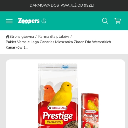
K
,
d
DARMOWA DOSTAWA JUŻ OD 99ZŁ!
a
o
o
b
t
s
y
r
p
z
e
r
ś
y
z
c
Strona główna
/
Karma dla ptaków
/
ej
k
i
Pakiet Versele Laga Canaries Mieszanka Ziaren Dla Wszystkich
ś
Kanarków 1...
ć
d
o
i
n
f
o
r
m
a
cj
i
o
p
r
o