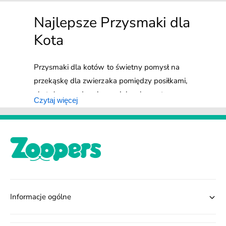
Najlepsze Przysmaki dla
Kota
Przysmaki dla kotów to świetny pomysł na
przekąskę dla zwierzaka pomiędzy posiłkami,
ale też sprawdzą się one jako element
Czytaj więcej
budowania dobrych skojarzeń. Smaczki dla
kota mogą być nagrodą podczas trenowania
konkretnego zachowania czy po zakończonym
zabiegu szczotkowania lub przycinania
pazurków. Jakie są najlepsze przysmaki dla
kota? Oczywiście te produkowane z wysokiej
jakości składników. Smakołyki dla kotów
Informacje ogólne
mogą też pomagać w dbaniu o sierść
zwierzaka czy jego zęby. Duży wybór smaków