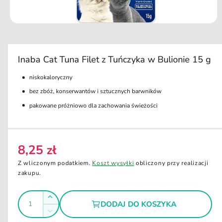
u
k
ci
O
e
t
w
ó
r
Inaba Cat Tuna Filet z Tuńczyka w Bulionie 15 g
z
m
niskokaloryczny
u
l
bez zbóż, konserwantów i sztucznych barwników
t
i
pakowane próżniowo dla zachowania świeżości
m
e
d
i
a
8,25 zł
1
C
w
e
o
Z wliczonym podatkiem.
Koszt wysyłki
obliczony przy realizacji
k
n
zakupu.
n
i
a
e
I
r
m
Z
DODAJ DO KOSZYKA
o
e
l
w
d
Z
g
a
i