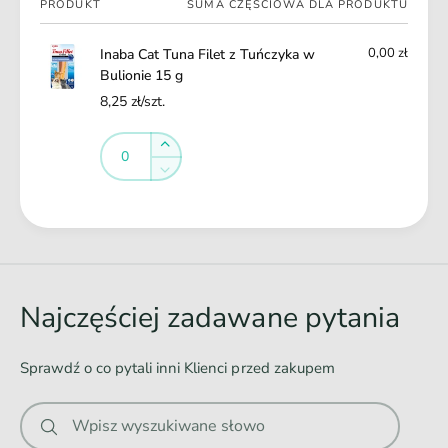
i
PRODUKT
SUMA CZĘŚCIOWA DLA PRODUKTU
u
koszyk
o
l
n
0,00 zł
Inaba Cat Tuna Filet z Tuńczyka w
i
i
Bulionie 15 g
o
e
n
8,25 zł/szt.
1
i
5
Ilość
e
Ilość
Zwiększ
g
1
ilość
Zmniejsz
5
dla
ilość
g
Default
dla
Ł
Title
Default
a
Title
d
o
Najczęściej zadawane pytania
w
a
Sprawdź o co pytali inni Klienci przed zakupem
n
i
Wpisz wyszukiwane słowo
e