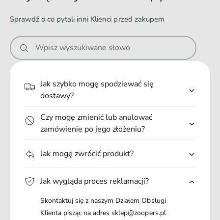
ć
o
a
ś
Sprawdź o co pytali inni Klienci przed zakupem
ć
n
i
Wpisz wyszukiwane słowo
e
.
.
Jak szybko mogę spodziewać się
.
dostawy?
Czy mogę zmienić lub anulować
zamówienie po jego złożeniu?
Jak mogę zwrócić produkt?
Jak wygląda proces reklamacji?
Skontaktuj się z naszym Działem Obsługi
Klienta pisząc na adres sklep@zoopers.pl