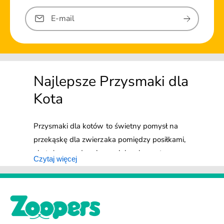
E-mail
Najlepsze Przysmaki dla
Kota
Przysmaki dla kotów to świetny pomysł na
przekąskę dla zwierzaka pomiędzy posiłkami,
ale też sprawdzą się one jako element
Czytaj więcej
budowania dobrych skojarzeń. Smaczki dla
kota mogą być nagrodą podczas trenowania
konkretnego zachowania czy po zakończonym
zabiegu szczotkowania lub przycinania
pazurków. Jakie są najlepsze przysmaki dla