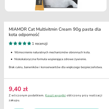
u
k
ci
O
e
t
w
ó
r
MIAMOR Cat Multivitmin Cream 90g pasta dla
z
kota odporność
m
u
l
1 recenzji
t
i
Wzmocnienie naturalnych mechanizmów obronnych kota.
m
e
Niskokaloryczna formuła wspierająca zdrowe żywienie.
d
i
Brak cukru, barwników i konserwantów dla większego bezpieczeństwa.
a
1
w
o
k
n
9,40 zł
C
i
e
e
Z wliczonym podatkiem.
Koszt wysyłki
obliczony przy realizacji
m
n
zakupu.
o
d
a
a