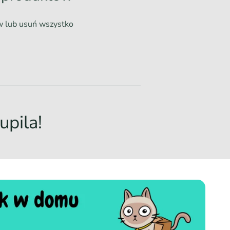
ów lub
usuń wszystko
upila!