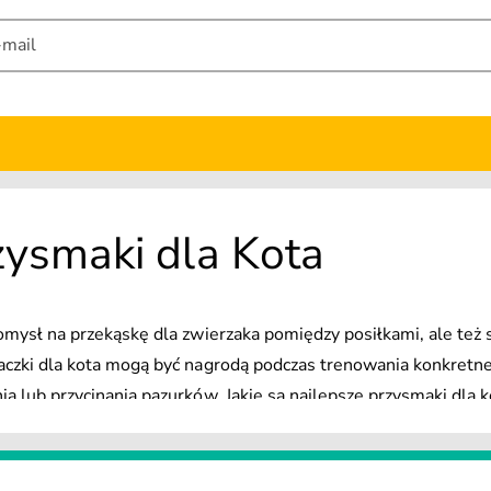
-mail
zysmaki dla Kota
omysł na przekąskę dla zwierzaka pomiędzy posiłkami, ale też
czki dla kota mogą być nagrodą podczas trenowania konkretn
 lub przycinania pazurków. Jakie są najlepsze przysmaki dla 
ołyki dla kotów mogą też pomagać w dbaniu o sierść zwierzaka
iel mruczącego czworonoga znajdzie smaczki dla kota, które w