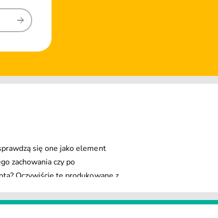
 sprawdzą się one jako element
ego zachowania czy po
kota? Oczywiście te produkowane z
 czy jego zęby. Duży wybór
 pełni będą odpowiadać pupilowi.