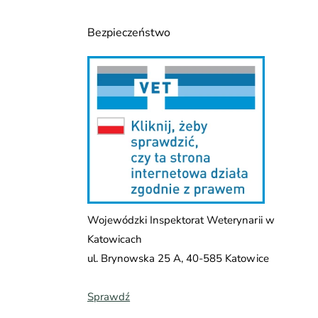
Bezpieczeństwo
go zwierzaka, dlatego wielu
rwantów i powstają z najwyższej
gających się z alergiami
ajdą pyszną propozycję dla
ralny skład bez zbędnych
przypadnie do gustu pupilowi.
Wojewódzki Inspektorat Weterynarii w
Katowicach
ul. Brynowska 25 A, 40-585 Katowice
 odpowiednie dla każdego
Sprawdź
obrana pasta dla kota może