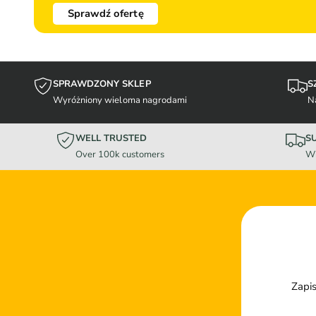
Sprawdź ofertę
SPRAWDZONY SKLEP
S
Wyróżniony wieloma nagrodami
N
WELL TRUSTED
S
Over 100k customers
Wi
Zapis