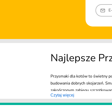
E
Najlepsze Pr
Przysmaki dla kotów to świetny p
budowania dobrych skojarzeń. Sma
zakończonym zabiegu szczotkowania
Czytaj więcej
wysokiej jakości składników. Smak
smaków sprawia, że każdy właścic