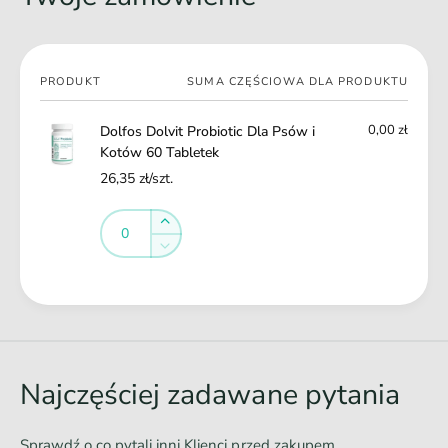
K
w
o
i
t
K
ó
Twój
o
PRODUKT
SUMA CZĘŚCIOWA DLA PRODUKTU
w
koszyk
t
6
ó
0,00 zł
Dolfos Dolvit Probiotic Dla Psów i
0
w
Kotów 60 Tabletek
T
6
a
26,35 zł/szt.
0
b
T
Ilość
l
Ilość
a
Zwiększ
e
b
ilość
Zmniejsz
t
l
dla
ilość
e
e
Default
dla
Ł
k
t
Title
Default
a
e
Title
d
k
o
Najczęściej zadawane pytania
w
a
Sprawdź o co pytali inni Klienci przed zakupem