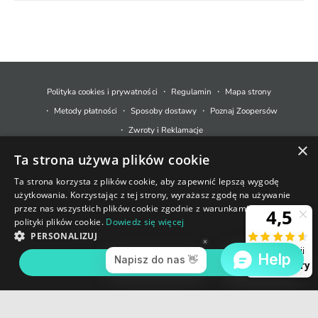
M
e
t
Polityka cookies i prywatności
Regulamin
Mapa strony
o
Metody płatności
Sposoby dostawy
Poznaj Zoopersów
d
Zwroty i Reklamacje
y
×
Ta strona używa plików cookie
p
© 2026,
Zoopers.pl
.
Technologia Shopify
ł
Ta strona korzysta z plików cookie, aby zapewnić lepszą wygodę
użytkowania. Korzystając z tej strony, wyrażasz zgodę na używanie
a
+48 733 550 021
przez nas wszystkich plików cookie zgodnie z warunkami naszej
t
polityki plików cookie.
Dowiedz się więcej
sklep@zoopers.pl
Ostatnie sztuki!
n
PERSONALIZUJ
Godziny pracy infolinii
Nie przegap okazji!
o
poniedziałek - piątek: 8 - 17
AKCEPTUJ WSZYSTKIE
DODAJ DO KOSZYKA
ś
c
i