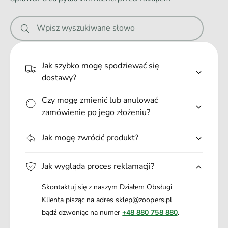
n
i
Wpisz wyszukiwane słowo
e
.
.
Jak szybko mogę spodziewać się
.
dostawy?
Czy mogę zmienić lub anulować
zamówienie po jego złożeniu?
Jak mogę zwrócić produkt?
Jak wygląda proces reklamacji?
Skontaktuj się z naszym Działem Obsługi
Klienta pisząc na adres sklep@zoopers.pl
bądź dzwoniąc na numer
+48 880 758 880
.