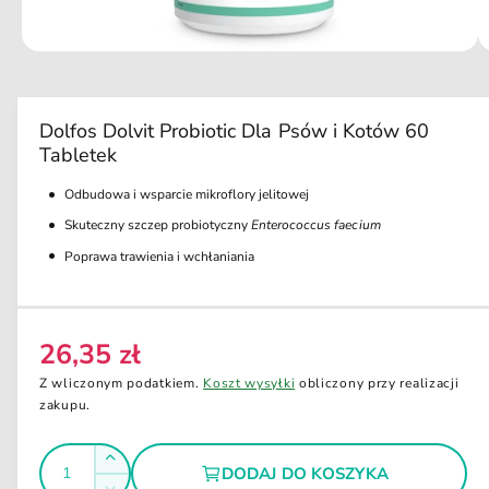
u
t
k
ci
e
O
1
/
z
2
e
t
r
w
ó
a
r
Dolfos Dolvit Probiotic Dla Psów i Kotów 60
z
z
Tabletek
m
d
u
l
Odbudowa i wsparcie mikroflory jelitowej
o
t
i
Skuteczny szczep probiotyczny
Enterococcus faecium
s
m
e
Poprawa trawienia i wchłaniania
t
d
ę
i
a
p
1
w
26,35 zł
n
C
o
k
y
e
Z wliczonym podatkiem.
Koszt wysyłki
obliczony przy realizacji
n
i
n
zakupu.
w
e
a
w
m
o
I
r
i
Z
d
DODAJ DO KOSZYKA
e
l
a