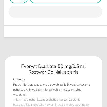
w
Z
l
g
i
o
n
m
ę
y
u
ś
n
m
k
l
i
ć
s
a
e
z
j
r
i
s
n
l
z
a
o
i
ś
l
ć
o
d
ś
l
ć
Fypryst Dla Kota 50 mg/0.5 ml
a
d
F
Roztwór Do Nakrapiania
l
y
a
U kotów:
p
F
Produkt jest przeznaczony do zwalczania inwazji wyłącznie
r
y
pcheł lub w inwazjach mieszanych z kleszczami i/lub
y
p
wszołami.
s
r
– Eliminacja pcheł (Ctenocephalides spp.). Działanie
t
y
owadobójcze przeciwko nowym inwazjom dorosłych pcheł
D