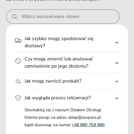
n
i
Wpisz wyszukiwane słowo
e
.
.
Jak szybko mogę spodziewać się
.
dostawy?
Czy mogę zmienić lub anulować
zamówienie po jego złożeniu?
Jak mogę zwrócić produkt?
Jak wygląda proces reklamacji?
Skontaktuj się z naszym Działem Obsługi
Klienta pisząc na adres sklep@zoopers.pl
bądź dzwoniąc na numer
+48 880 758 880
.