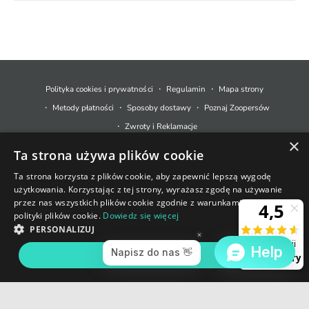
M
e
t
Polityka cookies i prywatności
Regulamin
Mapa strony
o
Metody płatności
Sposoby dostawy
Poznaj Zoopersów
d
Zwroty i Reklamacje
y
×
Ta strona używa plików cookie
p
© 2026,
Zoopers.pl
.
Technologia Shopify
ł
Ta strona korzysta z plików cookie, aby zapewnić lepszą wygodę
użytkowania. Korzystając z tej strony, wyrażasz zgodę na używanie
a
+48 733 550 021
przez nas wszystkich plików cookie zgodnie z warunkami naszej
t
polityki plików cookie.
Dowiedz się więcej
sklep@zoopers.pl
Ostatnie sztuki!
n
PERSONALIZUJ
Godziny pracy infolinii
Nie przegap okazji!
o
poniedziałek - piątek: 8 - 17
AKCEPTUJ WSZYSTKIE
DODAJ DO KOSZYKA
ś
c
i