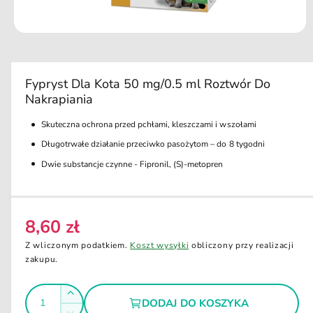
u
k
ci
O
e
t
w
ó
r
Fypryst Dla Kota 50 mg/0.5 ml Roztwór Do
z
Nakrapiania
m
u
l
Skuteczna ochrona przed pchłami, kleszczami i wszołami
t
i
Długotrwałe działanie przeciwko pasożytom – do 8 tygodni
m
e
Dwie substancje czynne - Fipronil, (S)-metopren
d
i
a
1
w
8,60 zł
C
o
k
e
Z wliczonym podatkiem.
Koszt wysyłki
obliczony przy realizacji
n
i
n
zakupu.
e
a
m
o
I
r
Z
d
DODAJ DO KOSZYKA
e
l
a