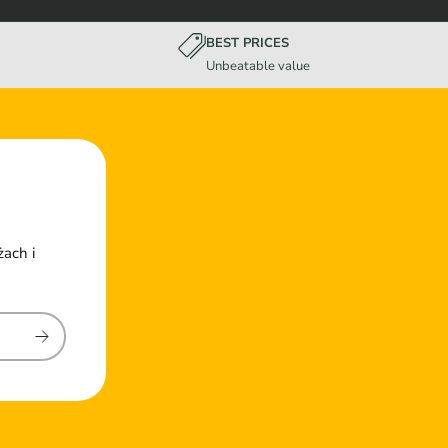
BEST PRICES
Unbeatable value
żach i