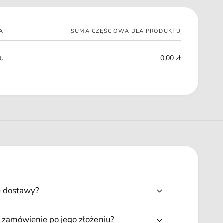
c
k
z
a
k
c
A
SUMA CZĘŚCIOWA DLA PRODUKTU
a
z
1
k
3
a
t.
0,00 zł
5
1
m
3
l
5
m
l
ę dostawy?
 zamówienie po jego złożeniu?