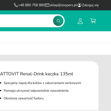
l
K
+48 880 758 880
sklep@zoopers.pl
Zaloguj się
o
o
g
s
S
u
z
z
u
j
y
k
s
k
a
j
i
ę
ATTOVIT Renal-Drink kaczka 135ml
Specjalny napój dla kotów z zaburzeniami nerkowymi
Pomaga utrzymać odpowiednie nawodnienie
Obniżona zawartość fosforu