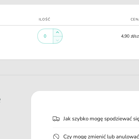
i
ILOŚĆ
CEN
Ilość
Ilość
Zwiększ
4,90 zł/sz
ilość
Zmniejsz
dla
ilość
Default
dla
Title
Default
Title
e
Jak szybko mogę spodziewać si
Czy mogę zmienić lub anulować