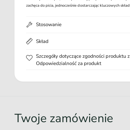
l
zachęca do picia, jednocześnie dostarczając kluczowych skła
t
i
m
e
d
Stosowanie
i
a
1
Skład
w
o
k
n
Szczegóły dotyczące zgodności produktu z
i
e
Odpowiedzialność za produkt
m
o
d
a
l
n
y
m
Twoje zamówienie