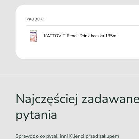
PRODUKT
Twój
KATTOVIT Renal-Drink kaczka 135ml
koszyk
Ł
a
d
o
w
Najczęściej zadawan
a
n
pytania
i
e
.
Sprawdź o co pytali inni Klienci przed zakupem
.