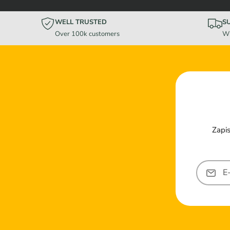
WELL TRUSTED
S
Over 100k customers
Wi
Zapis
E