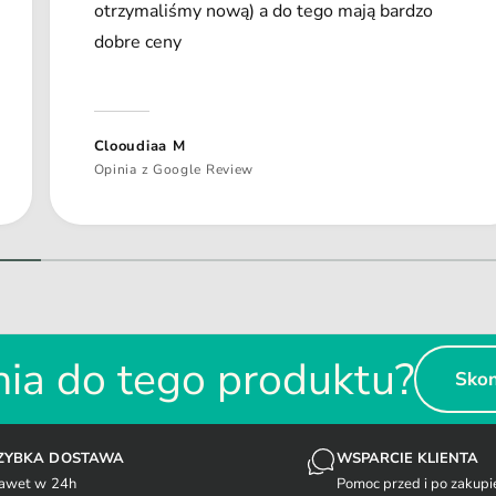
otrzymaliśmy nową) a do tego mają bardzo
dobre ceny
Clooudiaa M
Opinia z Google Review
1
/
z
2
ia do tego produktu?
Skon
ZYBKA DOSTAWA
WSPARCIE KLIENTA
awet w 24h
Pomoc przed i po zakupi