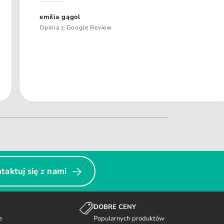
emilia gągol
Opinia z Google Review
taktuj się z nami
DOBRE CENY
e
Popularnych produktów