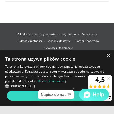
M
e
t
Polityka cookies i prywatności
Regulamin
Mapa strony
o
Metody płatności
Sposoby dostawy
Poznaj Zoopersów
d
Zwroty i Reklamacje
y
×
Ta strona używa plików cookie
p
© 2026,
Zoopers.pl
.
Technologia Shopify
ł
Ta strona korzysta z plików cookie, aby zapewnić lepszą wygodę
użytkowania. Korzystając z tej strony, wyrażasz zgodę na używanie
a
+48 733 550 021
przez nas wszystkich plików cookie zgodnie z warunkami naszej
t
polityki plików cookie.
Dowiedz się więcej
sklep@zoopers.pl
n
PERSONALIZUJ
Godziny pracy infolinii
o
poniedziałek - piątek: 8 - 17
AKCEPTUJ WSZYSTKIE
ś
c
i