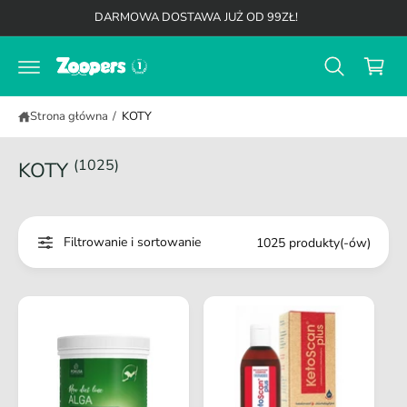
K
d
DARMOWA DOSTAWA JUŻ OD 99ZŁ!
o
o
t
s
r
z
e
ś
y
c
Strona główna
/
KOTY
k
i
(1025)
KOTY
Filtrowanie i sortowanie
1025 produkty(-ów)