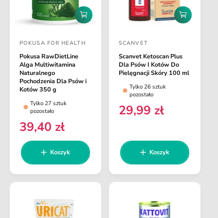
D
D
o
o
d
d
POKUSA FOR HEALTH
SCANVET
a
a
D
D
j
j
Pokusa RawDietLine
Scanvet Ketoscan Plus
o
o
d
d
Alga Multiwitamina
Dla Psów I Kotów Do
o
o
s
s
Naturalnego
Pielęgnacji Skóry 100 ml
k
k
Pochodzenia Dla Psów i
t
t
Tylko 26 sztuk
o
o
Kotów 350 g
pozostało
s
s
a
a
Tylko 27 sztuk
z
z
29,99 zł
C
w
w
pozostało
y
y
e
39,40 zł
k
k
c
c
C
a
a
n
a
a
e
a
n
:
:
Koszyk
Koszyk
r
a
e
r
g
e
u
g
l
u
a