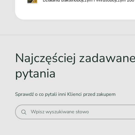
Działaniu Bakteriobójczym i Wirusobójczym 200
Ł
a
d
o
w
Najczęściej zadawan
a
n
pytania
i
e
.
Sprawdź o co pytali inni Klienci przed zakupem
.
.
Wpisz wyszukiwane słowo