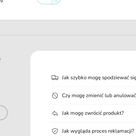
 g
ilość
Zmniejsz
dla
ilość
Default
dla
Title
Default
Title
e
Jak szybko mogę spodziewać si
Czy mogę zmienić lub anulować
Jak mogę zwrócić produkt?
Jak wygląda proces reklamacji?