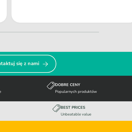
taktuj się z nami
DOBRE CENY
e
Popularnych produktów
BEST PRICES
Unbeatable value