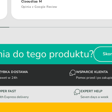
Clooudiaa M
Opinia z Google Review
1
/
z
2
ia do tego produktu?
Skon
ZYBKA DOSTAWA
WSPARCIE KLIENTA
awet w 24h
Pomoc przed i po zakupi
UPER FAST
EXPERT HELP
th Express delivery
Seven days a week