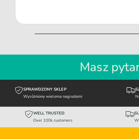
Masz pytan
SPRAWDZONY SKLEP
S
Wyróżniony wieloma nagrodami
N
WELL TRUSTED
S
Over 100k customers
Wi