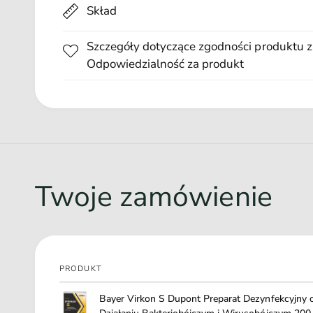
wody - zwalczanie pryszczycy - roztwór 0,5-1,0% - zwalczani
Skład
neutralizacja wirusa w 15 sekund w rozcieńczeniu 1:300 - zw
neutralizacja wirusa w 15 sekund w rozcieńczeniu 1:100 - od
Szczegóły dotyczące zgodności produktu z
1,0%: rozcieńczenie 1,0kg na 1000l wody - baseny i maty de
Odpowiedzialność za produkt
wymiana max co 4 dni lub w miarę zanieczyszczenia) - odkaża
spryskiwanie drobną mgiełką bądź zanurzanie w mieszaninie n
wodzie i wysuszenie - dezynfekcja powierzchni - 300ml na 1
jest na 7 dni. W celu łatwego dozowania polecamy stosować 
pomiarowy. Aby otrzymać roztworu 1% należy dodać 10 g Virk
100 m2, 30 l, 300 g 500 m2, 150 l, 1500 g 1000 m2, 300 l,
bakteriobójcza : Ponad 500 niezależnych badań, które wykaz
Twoje zamówienie
i grzybom.
PRODUKT
Twój
Bayer Virkon S Dupont Preparat Dezynfekcyjny 
koszyk