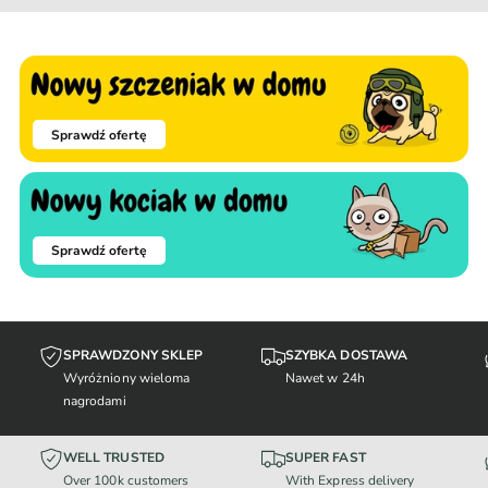
Sprawdź ofertę
Sprawdź ofertę
SPRAWDZONY SKLEP
SZYBKA DOSTAWA
Wyróżniony wieloma
Nawet w 24h
nagrodami
WELL TRUSTED
SUPER FAST
Over 100k customers
With Express delivery