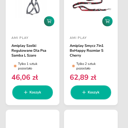
l
r
a
n
r
a
n
D
D
a
o
o
d
d
AMI PLAY
AMI PLAY
a
a
D
D
j
j
Amiplay Szelki
Amiplay Smycz 7in1
o
o
d
d
Regulowane Dla Psa
BeHappy Rozmiar S
o
o
s
s
Samba L Szare
Cherry
k
k
t
t
Tylko 1 sztuk
Tylko 2 sztuk
o
o
pozostało
pozostało
s
s
a
a
z
z
46,06 zł
62,89 zł
C
C
w
w
y
y
e
e
k
k
c
c
a
a
n
n
Koszyk
Koszyk
a
a
a
a
:
:
r
r
e
e
g
g
u
u