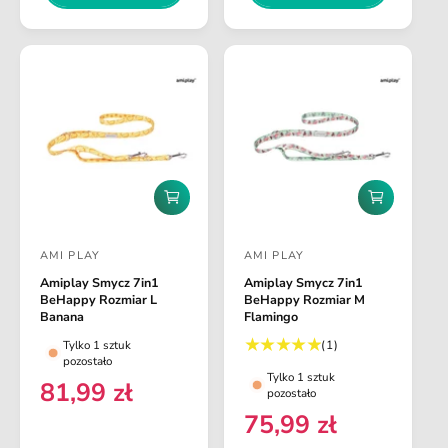
a
a
:
:
r
r
e
e
g
g
u
u
l
l
a
a
r
r
n
n
D
D
a
a
o
o
d
d
AMI PLAY
AMI PLAY
a
a
D
D
j
j
Amiplay Smycz 7in1
Amiplay Smycz 7in1
o
o
d
d
BeHappy Rozmiar L
BeHappy Rozmiar M
o
o
s
s
Banana
Flamingo
k
k
t
t
1
(1)
Tylko 1 sztuk
o
o
pozostało
s
s
s
a
a
Tylko 1 sztuk
z
z
u
81,99 zł
C
w
w
pozostało
y
y
m
e
75,99 zł
k
k
c
c
C
a
a
a
n
r