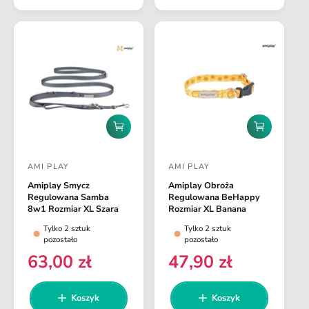
r
e
e
g
g
u
u
l
l
a
a
r
r
n
n
a
D
D
a
o
o
d
d
AMI PLAY
AMI PLAY
a
a
D
D
j
j
Amiplay Smycz
Amiplay Obroża
o
o
d
d
Regulowana Samba
Regulowana BeHappy
o
o
s
s
8w1 Rozmiar XL Szara
Rozmiar XL Banana
k
k
t
t
Tylko 2 sztuk
Tylko 2 sztuk
o
o
pozostało
pozostało
s
s
a
a
z
z
63,00 zł
47,90 zł
C
C
w
w
y
y
e
e
k
k
c
c
a
a
n
n
Koszyk
Koszyk
a
a