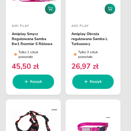
D
D
o
o
d
d
AMI PLAY
AMI PLAY
a
a
D
D
j
j
Amiplay Smycz
Amiplay Obroża
o
o
d
d
Regulowana Samba
regulowana Samba L
o
o
s
s
8w1 Rozmiar S Różowa
Turkusowy
k
k
t
t
Tylko 1 sztuk
Tylko 3 sztuk
o
o
pozostało
pozostało
s
s
a
a
z
z
45,50 zł
26,97 zł
C
C
w
w
y
y
e
e
k
k
c
c
a
a
n
n
Koszyk
Koszyk
a
a
a
a
:
:
r
r
e
e
g
g
u
u
l
l
a
a