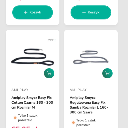
y
y
e
e
k
k
c
c
a
a
n
n
Koszyk
Koszyk
a
a
a
a
:
:
r
r
e
e
g
g
u
u
l
l
a
a
r
r
n
n
D
D
a
a
o
o
d
d
AMI PLAY
AMI PLAY
a
a
D
D
j
j
Amiplay Smycz Easy Fix
Amiplay Smycz
o
o
d
d
Cotton Czarna 160 - 300
Regulowana Easy Fix
o
o
s
s
cm Rozmiar M
Samba Rozmiar L 160-
k
k
300 cm Szara
t
t
Tylko 1 sztuk
o
o
pozostało
Tylko 1 sztuk
s
s
a
a
pozostało
z
z