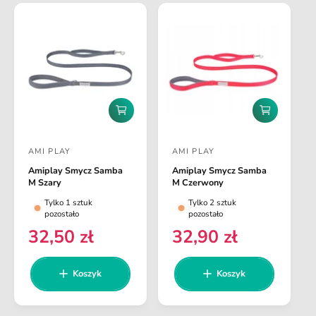
e
g
g
u
u
l
l
a
a
r
r
n
n
a
D
D
a
o
o
d
d
AMI PLAY
AMI PLAY
a
a
D
D
j
j
Amiplay Smycz Samba
Amiplay Smycz Samba
o
o
d
d
M Szary
M Czerwony
o
o
s
s
Tylko 1 sztuk
Tylko 2 sztuk
k
k
t
t
pozostało
pozostało
o
o
s
s
a
a
32,50 zł
32,90 zł
C
C
z
z
w
w
e
e
y
y
k
k
c
c
n
n
Koszyk
Koszyk
a
a
a
a
a
a
r
r
:
: