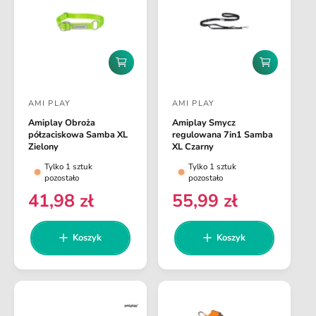
l
l
a
a
r
r
n
n
D
D
a
a
o
o
d
d
AMI PLAY
AMI PLAY
a
a
D
D
j
j
Amiplay Obroża
Amiplay Smycz
o
o
d
d
półzaciskowa Samba XL
regulowana 7in1 Samba
o
o
s
s
Zielony
XL Czarny
k
k
t
t
Tylko 1 sztuk
Tylko 1 sztuk
o
o
pozostało
pozostało
s
s
a
a
z
z
41,98 zł
55,99 zł
C
C
w
w
y
y
e
e
k
k
c
c
a
a
n
n
Koszyk
Koszyk
a
a
a
a
:
:
r
r
e
e
g
g