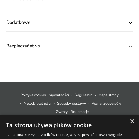
Dodatkowe
Bezpieczeństwo
M
e
t
Polityka cookies i prywatności
Regulamin
Mapa strony
o
Metody płatności
Sposoby dostawy
Poznaj Zoopersów
d
Zwroty i Reklamacje
y
×
Ta strona używa plików cookie
p
© 2026,
Zoopers.pl
.
Technologia Shopify
ł
Ta strona korzysta z plików cookie, aby zapewnić lepszą wygodę