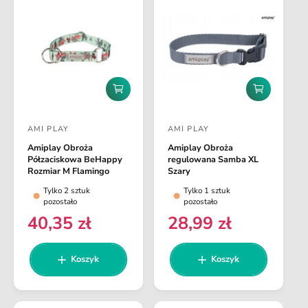
g
g
u
u
l
l
a
a
r
r
n
n
D
D
a
a
o
o
d
d
AMI PLAY
AMI PLAY
a
a
D
D
j
j
Amiplay Obroża
Amiplay Obroża
o
o
d
d
Półzaciskowa BeHappy
regulowana Samba XL
o
o
s
s
Rozmiar M Flamingo
Szary
k
k
t
t
Tylko 2 sztuk
Tylko 1 sztuk
o
o
pozostało
pozostało
s
s
a
a
z
z
40,35 zł
28,99 zł
C
C
w
w
y
y
e
e
k
k
c
c
a
a
n
n
Koszyk
Koszyk
a
a
a
a
:
:
r
r
e
e