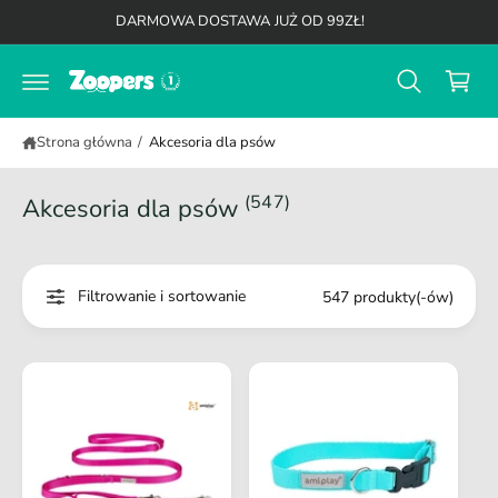
K
d
DARMOWA DOSTAWA JUŻ OD 99ZŁ!
o
o
t
s
r
z
e
ś
y
c
Strona główna
/
Akcesoria dla psów
k
i
(547)
Akcesoria dla psów
Filtrowanie i sortowanie
547 produkty(-ów)