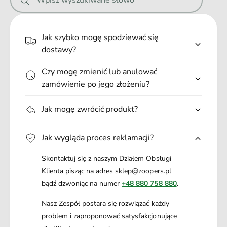
Wpisz wyszukiwane słowo
e
.
.
Jak szybko mogę spodziewać się
.
dostawy?
Czy mogę zmienić lub anulować
zamówienie po jego złożeniu?
Jak mogę zwrócić produkt?
Jak wygląda proces reklamacji?
Skontaktuj się z naszym Działem Obsługi
Klienta pisząc na adres sklep@zoopers.pl
bądź dzwoniąc na numer
+48 880 758 880
.
Nasz Zespół postara się rozwiązać każdy
problem i zaproponować satysfakcjonujące