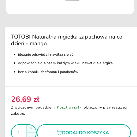
u
k
ci
O
e
t
w
ó
r
TOTOBI Naturalna mgiełka zapachowa na co
z
dzień - mango
m
u
l
idealnie odświeża i nawilża sierść
t
i
odpowiednia dla psa w każdym wieku, nawet dla alergika
m
e
bez alkoholu, fosforanu i parabenów
d
i
a
1
w
26,69 zł
C
o
k
e
Z wliczonym podatkiem.
Koszt wysyłki
obliczony przy realizacji
n
i
n
zakupu.
e
a
m
o
I
r
Z
d
DODAJ DO KOSZYKA
e
l
a