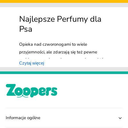
Najlepsze Perfumy dla
Psa
Opieka nad czworonogami to wiele
przyjemności, ale zdarzają się też pewne
problemy, np. nieprzyjemny zapach psa, który
Czytaj więcej
nasila się zwłaszcza, kiedy pupil zmoknie.
Rozwiązaniem tego problemu mogą być
specjalne perfumy dla psów. To nic innego, jak
przyjemne kompozycje zapachowe stworzone
właśnie z myślą o zwierzętach. W
przeciwieństwie do kosmetyków
przeznaczonych dla ludzi, psie perfumy są dla
Informacje ogólne
nich całkowicie bezpieczne – nie podrażniają