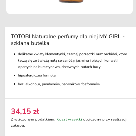
u
k
ci
O
e
t
w
ó
r
TOTOBI Naturalne perfumy dla niej MY GIRL -
z
szklana butelka
m
u
l
delikatne kwiaty klementynki, czarnej porzeczki oraz orchidei, które
t
łączą się ze świeżą nutą serca róży, jaśminu i białych konwalii
i
m
opartych na bursztynowo, drzewnych nutach bazy
e
hipoalergiczna formuła
d
i
bez: alkoholu, parabenów, barwników, fosforanów
a
1
w
o
k
n
34,15 zł
C
i
e
e
Z wliczonym podatkiem.
Koszt wysyłki
obliczony przy realizacji
m
n
zakupu.
o
d
a
a