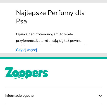
Najlepsze Perfumy dla
Psa
Opieka nad czworonogami to wiele
przyjemności, ale zdarzają się też pewne
problemy, np. nieprzyjemny zapach psa, który
Czytaj więcej
nasila się zwłaszcza, kiedy pupil zmoknie.
Rozwiązaniem tego problemu mogą być
specjalne perfumy dla psów. To nic innego, jak
przyjemne kompozycje zapachowe stworzone
właśnie z myślą o zwierzętach. W
przeciwieństwie do kosmetyków
przeznaczonych dla ludzi, psie perfumy są dla
Informacje ogólne
nich całkowicie bezpieczne – nie podrażniają
skóry, ani wrażliwego węchu czworonoga.