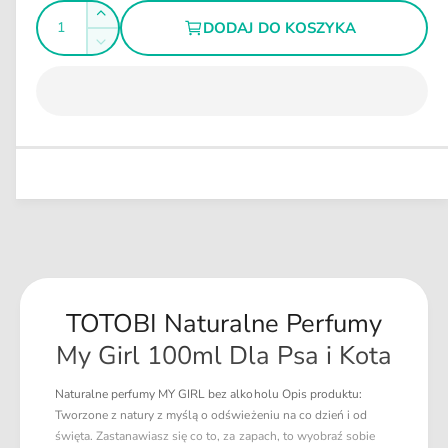
I
l
r
Z
DODAJ DO KOSZYKA
n
e
l
w
y
Z
m
g
i
o
m
ę
u
ś
n
k
l
i
ć
s
a
e
z
j
r
i
s
n
l
z
a
o
i
ś
l
ć
o
d
ś
l
ć
TOTOBI Naturalne Perfumy
a
d
T
l
My Girl 100ml Dla Psa i Kota
O
a
T
T
Naturalne perfumy MY GIRL bez alkoholu Opis produktu:
O
O
Tworzone z natury z myślą o odświeżeniu na co dzień i od
B
T
święta. Zastanawiasz się co to, za zapach, to wyobraź sobie
I