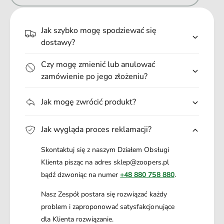
k
e
Ph odpowiednie dla zwierząt
a
.
l
Perfumy dla psa I kota Totobi:
k
.
Jak szybko mogę spodziewać się
a
.
Niezastąpione, kiedy przyjmujesz gości,
dostawy?
Doskonale odświeżają po spacerze,
Czy mogę zmienić lub anulować
Wspaniały między i po kąpieli,
zamówienie po jego złożeniu?
Możesz stosować na posłanie i odzież zwierzęcia.
Jak mogę zwrócić produkt?
Jak wygląda proces reklamacji?
Skontaktuj się z naszym Działem Obsługi
Klienta pisząc na adres sklep@zoopers.pl
bądź dzwoniąc na numer
+48 880 758 880
.
Nasz Zespół postara się rozwiązać każdy
problem i zaproponować satysfakcjonujące
dla Klienta rozwiązanie.