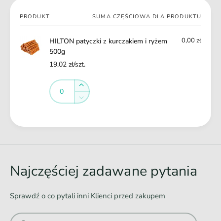
r
e
y
Twój
m
PRODUKT
SUMA CZĘŚCIOWA DLA PRODUKTU
ż
koszyk
5
e
0
0,00 zł
HILTON patyczki z kurczakiem i ryżem
m
0
500g
5
g
0
19,02 zł/szt.
0
Ilość
g
Ilość
Zwiększ
ilość
Zmniejsz
dla
ilość
Default
dla
Ł
Title
Default
a
Title
d
o
Najczęściej zadawane pytania
w
a
Sprawdź o co pytali inni Klienci przed zakupem
n
i