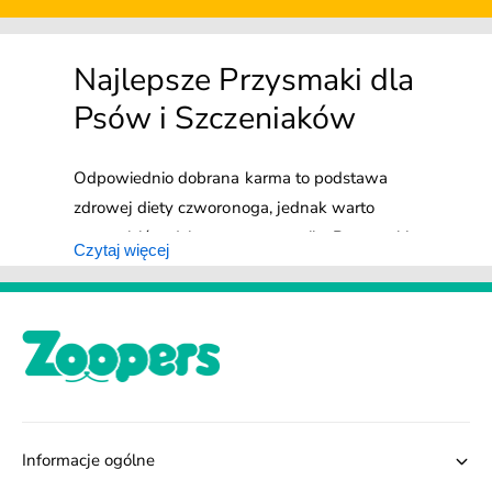
Najlepsze Przysmaki dla
Psów i Szczeniaków
Odpowiednio dobrana karma to podstawa
zdrowej diety czworonoga, jednak warto
urozmaicić codzienne menu pupila. Przysmaki
Czytaj więcej
dla psa mogą pełnić rolę nagrody podczas
szkolenia, a także być źródłem dodatkowych
wartości odżywczych. Wybierając smakołyki
dla szczeniaka, dorosłego zwierzaka lub
seniora należy zwrócić uwagę na skład tego
typu produktów. Oprócz różnych wersji
smakowych właściciele czwórnogów mogą
Informacje ogólne
zdecydować się także na przekąski dla psa o