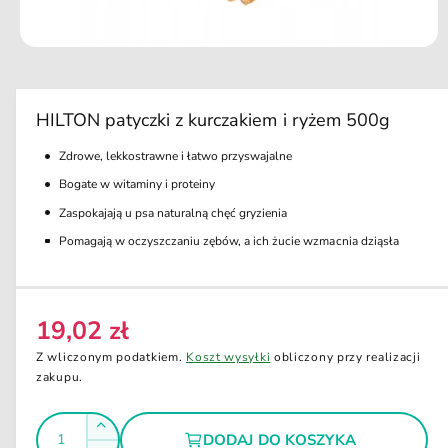
u
k
ci
O
e
t
w
ó
r
HILTON patyczki z kurczakiem i ryżem 500g
z
m
Zdrowe, lekkostrawne i łatwo przyswajalne
u
l
Bogate w witaminy i proteiny
t
i
Zaspokajają u psa naturalną chęć gryzienia
m
e
Pomagają w oczyszczaniu zębów, a ich żucie wzmacnia dziąsła
d
i
a
1
w
19,02 zł
o
C
k
e
n
Z wliczonym podatkiem.
Koszt wysyłki
obliczony przy realizacji
i
n
zakupu.
e
m
a
o
I
r
d
Z
DODAJ DO KOSZYKA
a