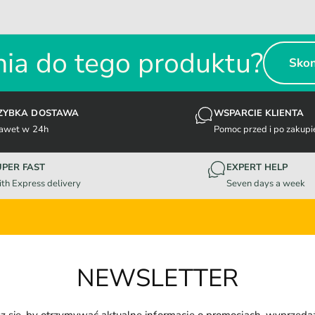
ia do tego produktu?
Skon
ZYBKA DOSTAWA
WSPARCIE KLIENTA
awet w 24h
Pomoc przed i po zakupi
UPER FAST
EXPERT HELP
th Express delivery
Seven days a week
NEWSLETTER