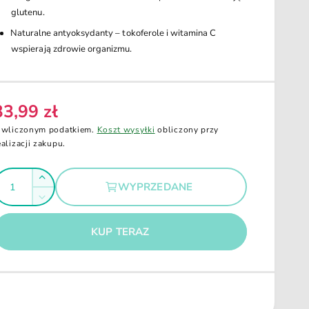
glutenu.
Naturalne antyoksydanty – tokoferole i witamina C
wspierają zdrowie organizmu.
33,99 zł
C
 wliczonym podatkiem.
Koszt wysyłki
obliczony przy
ealizacji zakupu.
Z
WYPRZEDANE
w
Z
g
i
m
ę
n
KUP TERAZ
k
i
s
e
z
j
i
s
l
z