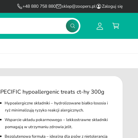
l
K
+48 880 758 880
sklep@zoopers.pl
Zaloguj się
o
o
g
s
S
u
z
z
u
j
y
k
s
k
a
j
i
ę
PECIFIC hypoallergenic treats ct-hy 300g
Hypoalergiczne składniki – hydrolizowane białko łososia i
ryż minimalizują ryzyko reakcji alergicznych.
Wsparcie układu pokarmowego – lekkostrawne składniki
pomagają w utrzymaniu zdrowia jelit.
Bezglutenowa formuła – idealna dla psów z nietolerancją