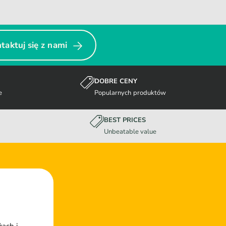
taktuj się z nami
DOBRE CENY
e
Popularnych produktów
BEST PRICES
Unbeatable value