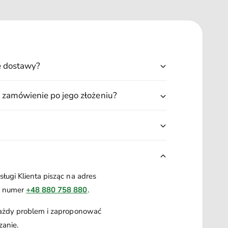
0
0
g
ę dostawy?
 zamówienie po jego złożeniu?
ługi Klienta pisząc na adres
a numer
+48 880 758 880
.
każdy problem i zaproponować
zanie.