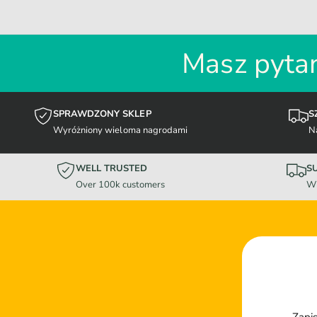
Masz pytan
SPRAWDZONY SKLEP
S
Wyróżniony wieloma nagrodami
N
WELL TRUSTED
S
Over 100k customers
Wi