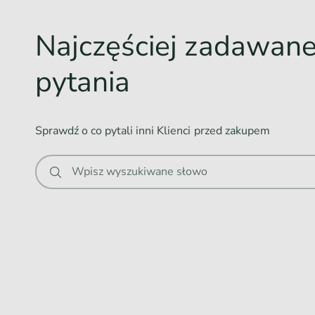
w
Najczęściej zadawan
a
n
pytania
i
e
.
Sprawdź o co pytali inni Klienci przed zakupem
.
.
Wpisz wyszukiwane słowo