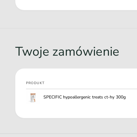
Naturalne antyoksydanty – tokoferole i witamina C wspi
Twoje zamówienie
PRODUKT
Twój
SPECIFIC hypoallergenic treats ct-hy 300g
koszyk
Ł
a
d
o