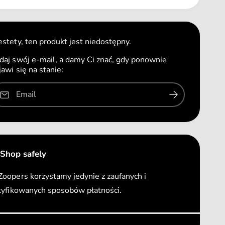
o
i
ś
l
ć
o
d
ś
estety, ten produkt jest niedostępny.
l
ć
a
daj swój e-mail, a damy Ci znać, gdy ponownie
d
S
jawi się na stanie:
l
P
a
E
S
Email
C
P
I
E
F
C
I
I
C
F
h
Shop safely
I
y
C
p
oopers korzystamy jedynie z zaufanych i
h
o
y
tyfikowanych sposobów płatności.
a
p
l
o
l
a
e