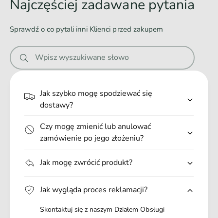
Najczęściej zadawane pytania
ę
n
w
c
i
i
a
ę
Sprawdź o co pytali inni Klienci przed zakupem
n
c
n
ą
i
i
8
n
Wpisz wyszukiwane słowo
5
e
ą
g
.
8
5
.
Jak szybko mogę spodziewać się
g
.
dostawy?
Czy mogę zmienić lub anulować
zamówienie po jego złożeniu?
Jak mogę zwrócić produkt?
Jak wygląda proces reklamacji?
Skontaktuj się z naszym Działem Obsługi