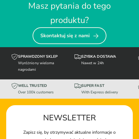
Masz pytania do tego
produktu?
Skontaktuj się z nami
SPRAWDZONY SKLEP
SZYBKA DOSTAWA
Wyróżniony wieloma
Nawet w 24h
nagrodami
WELL TRUSTED
SUPER FAST
Over 100k customers
With Express delivery
NEWSLETTER
Zapisz się, by otrzymywać aktualne informacje o