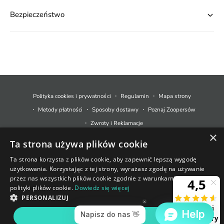
Bezpieczeństwo
M
e
t
Polityka cookies i prywatności
Regulamin
Mapa strony
o
Metody płatności
Sposoby dostawy
Poznaj Zoopersów
d
Zwroty i Reklamacje
y
×
Ta strona używa plików cookie
p
© 2026,
Zoopers.pl
.
Technologia Shopify
ł
Ta strona korzysta z plików cookie, aby zapewnić lepszą wygodę
użytkowania. Korzystając z tej strony, wyrażasz zgodę na używanie
a
+48 733 550 021
przez nas wszystkich plików cookie zgodnie z warunkami naszej
t
polityki plików cookie.
Dowiedz się więcej
sklep@zoopers.pl
Ostatnie sztuki!
n
PERSONALIZUJ
Godziny pracy infolinii
Nie przegap okazji!
o
poniedziałek - piątek: 8 - 17
AKCEPTUJ WSZYSTKIE
DODAJ DO KOSZYKA