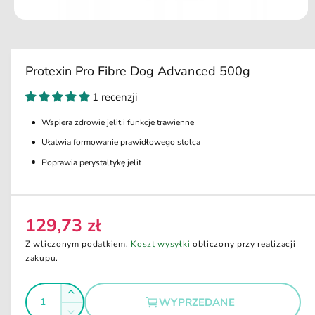
k
ci
O
e
t
w
ó
r
Protexin Pro Fibre Dog Advanced 500g
z
m
1 recenzji
u
l
t
Wspiera zdrowie jelit i funkcje trawienne
i
m
Ułatwia formowanie prawidłowego stolca
e
d
Poprawia perystaltykę jelit
i
a
1
w
o
129,73 zł
C
k
n
e
Z wliczonym podatkiem.
Koszt wysyłki
obliczony przy realizacji
i
e
n
zakupu.
m
a
o
d
I
r
Z
a
WYPRZEDANE
e
l
l
w