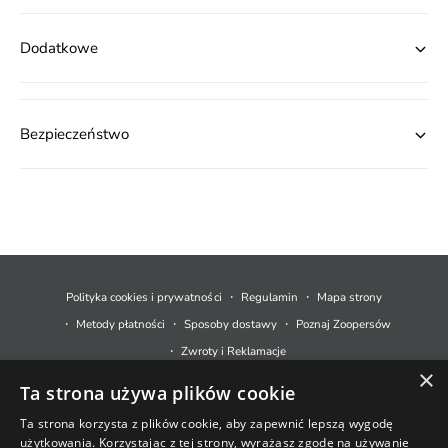
Dodatkowe
Bezpieczeństwo
M
e
t
Polityka cookies i prywatności
Regulamin
Mapa strony
o
Metody płatności
Sposoby dostawy
Poznaj Zoopersów
d
Zwroty i Reklamacje
y
×
Ta strona używa plików cookie
p
© 2026,
Zoopers.pl
.
Technologia Shopify
ł
Ta strona korzysta z plików cookie, aby zapewnić lepszą wygodę
użytkowania. Korzystając z tej strony, wyrażasz zgodę na używanie
a