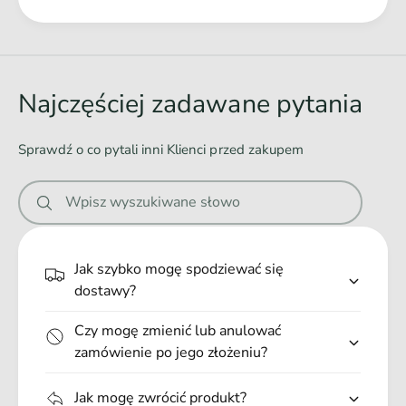
Poprawia perystaltykę jelit
Ł
Wspomaga odporność jelitową
a
Wysoka smakowitość, bez dodatku pszenicy
d
o
Najczęściej zadawane pytania
w
a
Sprawdź o co pytali inni Klienci przed zakupem
n
i
Wpisz wyszukiwane słowo
e
.
.
Jak szybko mogę spodziewać się
.
dostawy?
Czy mogę zmienić lub anulować
zamówienie po jego złożeniu?
Jak mogę zwrócić produkt?