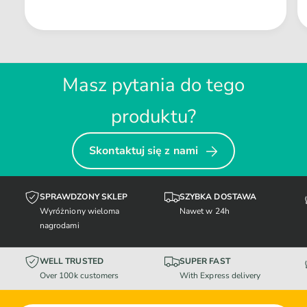
Masz pytania do tego
produktu?
Skontaktuj się z nami
SPRAWDZONY SKLEP
SZYBKA DOSTAWA
Wyróżniony wieloma
Nawet w 24h
nagrodami
WELL TRUSTED
SUPER FAST
Over 100k customers
With Express delivery