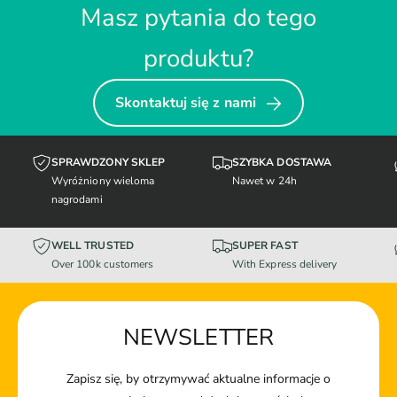
Masz pytania do tego
produktu?
Skontaktuj się z nami
SPRAWDZONY SKLEP
SZYBKA DOSTAWA
Wyróżniony wieloma
Nawet w 24h
nagrodami
WELL TRUSTED
SUPER FAST
Over 100k customers
With Express delivery
NEWSLETTER
Zapisz się, by otrzymywać aktualne informacje o