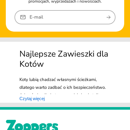
promocjach, wyprzedażach i nowościach.
E-mail
Najlepsze Zawieszki dla
Kotów
Koty lubią chadzać własnymi ścieżkami,
dlatego warto zadbać o ich bezpieczeństwo.
Adresówka dla kota sprawdzi się nie tylko w
Czytaj więcej
przypadku zwierzaków wychodzących –
wystarczy chwila nieuwagi, aby Twój
domowy ulubieniec wymknął się z mieszkania,
a wówczas zawieszka dla kota z Twoim