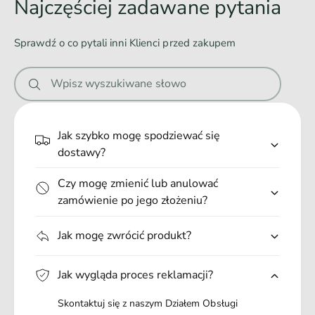
Najczęściej zadawane pytania
r
e
w
n
b
Rozmiar S
:
20 mm x 19.4 mm, 5 g
a
y
Sprawdź o co pytali inni Klienci przed zakupem
r
K
n
n
o
i
y
t
Wpisz wyszukiwane słowo
K
e
o
Opcje grawerowania, tylko drukowane litery:
.
t
Rozmiar S:
maksymalnie 3 rzędy / maksymalnie 12 znaków w
.
Jak szybko mogę spodziewać się
rzędzie (ze spacjami)
.
dostawy?
Czy mogę zmienić lub anulować
zamówienie po jego złożeniu?
Jak mogę zwrócić produkt?
Jak wygląda proces reklamacji?
Skontaktuj się z naszym Działem Obsługi