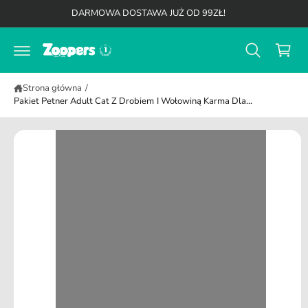
K
a
d
DARMOWA DOSTAWA JUŻ OD 99ZŁ!
b
o
o
y
t
s
p
r
r
z
e
z
ś
y
ej
c
Strona główna
/
ś
k
i
Pakiet Petner Adult Cat Z Drobiem I Wołowiną Karma Dla...
ć
d
o
i
n
f
o
r
m
a
cj
i
o
p
r
o
d