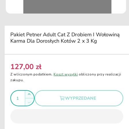
u
k
ci
O
e
t
w
ó
r
Pakiet Petner Adult Cat Z Drobiem I Wołowiną
z
Karma Dla Dorosłych Kotów 2 x 3 Kg
m
u
l
t
i
m
127,00 zł
C
e
d
e
Z wliczonym podatkiem.
Koszt wysyłki
obliczony przy realizacji
i
n
zakupu.
a
1
a
w
I
o
r
Z
k
WYPRZEDANE
e
l
n
w
Z
i
g
i
o
m
e
ę
u
m
ś
n
o
k
l
i
d
ć
s
a