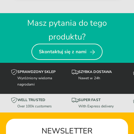
Masz pytania do tego
produktu?
Skontaktuj się z nami
SPRAWDZONY SKLEP
SZYBKA DOSTAWA
Wyróżniony wieloma
Nawet w 24h
nagrodami
WELL TRUSTED
SUPER FAST
Over 100k customers
With Express delivery
NEWSLETTER