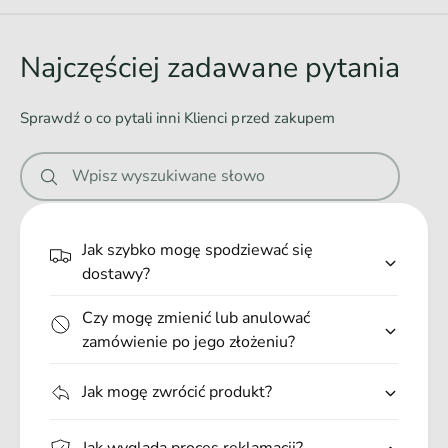
c
o
h
d
t
K
o
ó
Najczęściej zadawane pytania
o
w
w
t
2
a
ó
Sprawdź o co pytali inni Klienci przed zakupem
x
w
n
3
2
i
K
x
Wpisz wyszukiwane słowo
g
e
3
K
.
g
.
Jak szybko mogę spodziewać się
.
dostawy?
Czy mogę zmienić lub anulować
zamówienie po jego złożeniu?
Jak mogę zwrócić produkt?
Jak wygląda proces reklamacji?