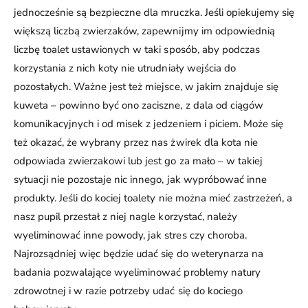
jednocześnie są bezpieczne dla mruczka. Jeśli opiekujemy się
większą liczbą zwierzaków, zapewnijmy im odpowiednią
liczbę toalet ustawionych w taki sposób, aby podczas
korzystania z nich koty nie utrudniały wejścia do
pozostałych. Ważne jest też miejsce, w jakim znajduje się
kuweta – powinno być ono zaciszne, z dala od ciągów
komunikacyjnych i od misek z jedzeniem i piciem. Może się
też okazać, że wybrany przez nas żwirek dla kota nie
odpowiada zwierzakowi lub jest go za mało – w takiej
sytuacji nie pozostaje nic innego, jak wypróbować inne
produkty. Jeśli do kociej toalety nie można mieć zastrzeżeń, a
nasz pupil przestał z niej nagle korzystać, należy
wyeliminować inne powody, jak stres czy choroba.
Najrozsądniej więc będzie udać się do weterynarza na
badania pozwalające wyeliminować problemy natury
zdrowotnej i w razie potrzeby udać się do kociego