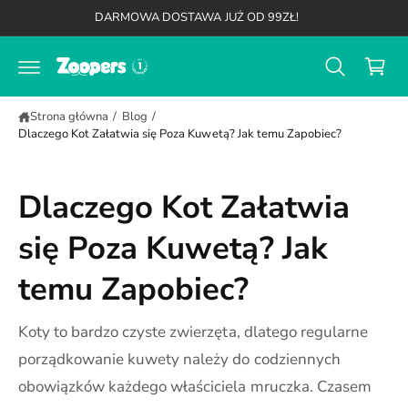
K
d
DARMOWA DOSTAWA JUŻ OD 99ZŁ!
o
o
t
s
r
z
e
ś
y
c
Strona główna
/
Blog
/
k
i
Dlaczego Kot Załatwia się Poza Kuwetą? Jak temu Zapobiec?
Dlaczego Kot Załatwia
się Poza Kuwetą? Jak
temu Zapobiec?
Koty to bardzo czyste zwierzęta, dlatego regularne
porządkowanie kuwety należy do codziennych
obowiązków każdego właściciela mruczka. Czasem