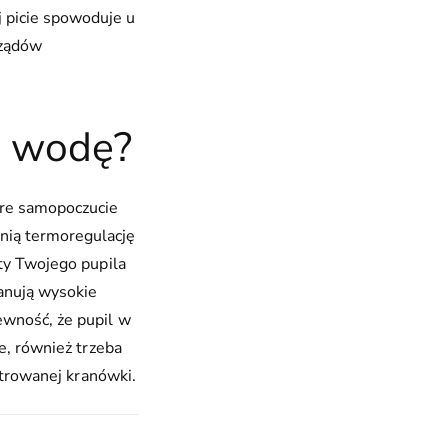
j picie spowoduje u
rządów
m wodę?
bre samopoczucie
nią termoregulację
ety Twojego pupila
panują wysokie
ewność, że pupil w
e, również trzeba
ltrowanej kranówki.