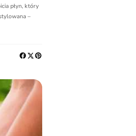
cia płyn, który
estylowana –