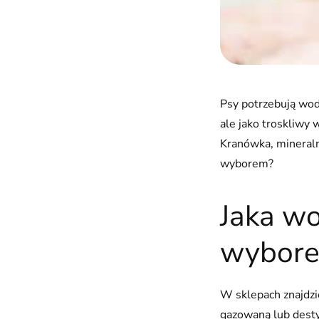
Psy potrzebują wod
ale jako troskliwy 
Kranówka, mineraln
wyborem?
Jaka w
wybor
W sklepach znajdzi
gazowaną lub desty