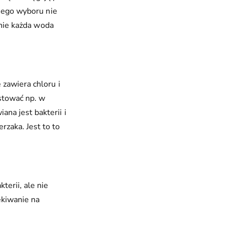
iego wyboru nie
 nie każda woda
 zawiera chloru i
estować np. w
ana jest bakterii i
rzaka. Jest to to
erii, ale nie
ekiwanie na