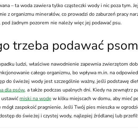
na – ta woda zawiera tylko cząsteczki wody i nic poza tym. Je
nie z organizmu minerałów, co prowadzi do zaburzeń pracy na
 pod żadnym pozorem nie należy więc jej podawać psu.
go trzeba podawać pso
zypadku ludzi, właściwe nawodnienie zapewnia zwierzętom do
nkcjonowanie całego organizmu, bo wpływa m.in. na odpowied
tęp do świeżej wody jest szczególnie ważny, jeśli podstawę di
a dla psów
, a także podczas upalnych dni. Kiedy na zewnątrz 
o ustawić
miski na wodę
w kilku miejscach w domu, aby mieć p
e mógł zaspokoić pragnienie. Jeśli Twój pies mieszka w ogrodzi
ostęp do świeżej i czystej wody, najlepiej źródlanej lub przefi