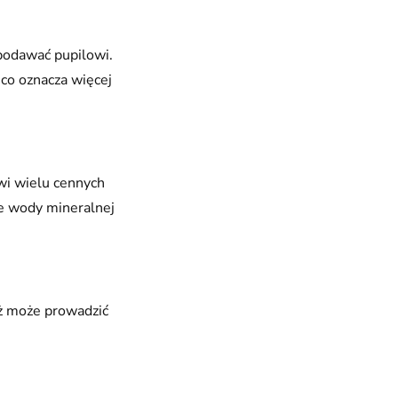
podawać pupilowi.
 co oznacza więcej
wi wielu cennych
e wody mineralnej
ż może prowadzić