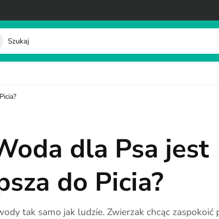
Picia?
Woda dla Psa jest
psza do Picia?
wody tak samo jak ludzie. Zwierzak chcąc zaspokoić p