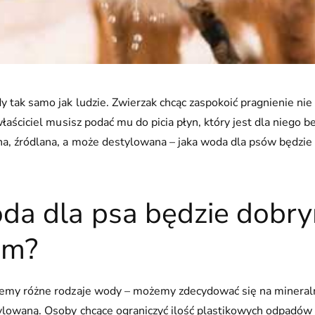
y tak samo jak ludzie. Zwierzak chcąc zaspokoić pragnienie ni
właściciel musisz podać mu do picia płyn, który jest dla niego b
a, źródlana, a może destylowana – jaka woda dla psów będzie
oda dla psa będzie dobr
em?
emy różne rodzaje wody – możemy zdecydować się na mineraln
lowaną. Osoby chcące ograniczyć ilość plastikowych odpadów 