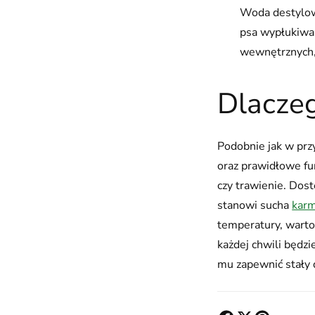
Woda destylowa
psa wypłukiwa
wewnętrznych,
Dlacze
Podobnie jak w pr
oraz prawidłowe fu
czy trawienie. Dos
stanowi sucha
karm
temperatury, wart
każdej chwili będzi
mu zapewnić stały d