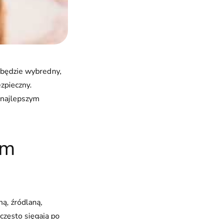
e będzie wybredny,
ezpieczny.
 najlepszym
ym
ą, źródlaną,
często sięgają po