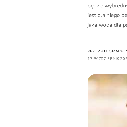
u
m
będzie wybredny,
k
s
jest dla niego 
t
k
jaka woda dla 
u
l
e
p
PRZEZ AUTOMATYC
i
17 PAŹDZIERNIK 20
e