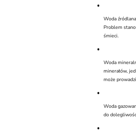
Woda źródlana 
Problem stanow
śmieci.
Woda mineralna
minerałów, je
może prowadzi
Woda gazowana
do dolegliwoś