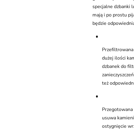
specjalne dzbanki 
mają i po prostu pi
będzie odpowiednia
Przefiltrowana 
dużej ilości ka
dzbanek do fil
zanieczyszczeń
też odpowiedni
Przegotowana k
usuwa kamienia
ostygnięcie wr