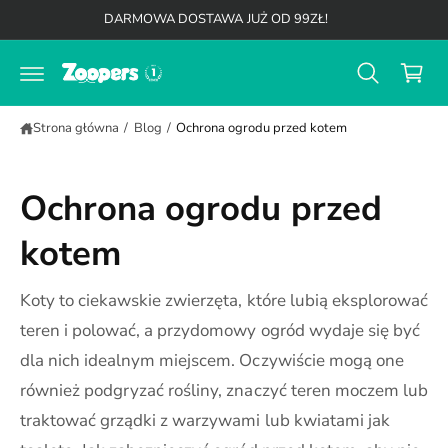
K
d
DARMOWA DOSTAWA JUŻ OD 99ZŁ!
o
o
t
s
r
z
e
ś
y
c
Strona główna
/
Blog
/
Ochrona ogrodu przed kotem
k
i
Ochrona ogrodu przed
kotem
Koty to ciekawskie zwierzęta, które lubią eksplorować
teren i polować, a przydomowy ogród wydaje się być
dla nich idealnym miejscem. Oczywiście mogą one
również podgryzać rośliny, znaczyć teren moczem lub
traktować grządki z warzywami lub kwiatami jak