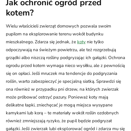
Jak ochronić ogród przed
kotem?
Wielu właścicieli zwierząt domowych pozwala swoim
pupilom na eksplorowanie terenu wokół budynku
mieszkalnego. Zdarza się jednak, że
koty
nie tylko
odpoczywają na świeżym powietrzu, ale też rozgrzebują
grządki albo niszczą rośliny podgryzając ich gałązki. Ochrona
ogrodu przed kotem wymaga nieco wysiłku, ale z pewnością
się on opłaci. Jeśli mruczek ma tendencje do podgryzania
roślin, warto zabezpieczyć je specjalną siatką. Sprawdzi się
ona również w przypadku pni drzew, na których zwierzak
może próbować ostrzyć pazury. Ponieważ koty mają
delikatne łapki, zniechęcać je mogą miejsca wysypane
kamykami lub korą – te materiały wokół roślin ozdobnych
również zmniejszają ryzyko, że pupil będzie podgryzał
gałązki. Jeśli zwierzak lubi eksplorować ogród i zdarza mu się