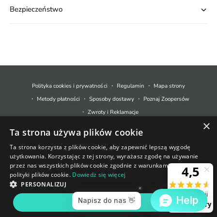
Bezpieczeństwo
M
e
t
Polityka cookies i prywatności
Regulamin
Mapa strony
o
Metody płatności
Sposoby dostawy
Poznaj Zoopersów
d
Zwroty i Reklamacje
y
×
Ta strona używa plików cookie
p
© 2026,
Zoopers.pl
.
Technologia Shopify
ł
Ta strona korzysta z plików cookie, aby zapewnić lepszą wygodę
użytkowania. Korzystając z tej strony, wyrażasz zgodę na używanie
a
+48 733 550 021
przez nas wszystkich plików cookie zgodnie z warunkami naszej
t
polityki plików cookie.
Dowiedz się więcej
sklep@zoopers.pl
n
PERSONALIZUJ
Godziny pracy infolinii
o
poniedziałek - piątek: 8 - 17
AKCEPTUJ WSZYSTKIE
ś