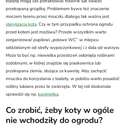
toaletę mogą zaś potraktować trawnik lub świeżo
przekopaną grządkę. Problemem bywa też znaczenie
moczem terenu przez mruczki, dlatego tak ważna jest
sterylizacja kota
. Czy w tym przypadku ochrona ogrodu
przed kotem jest możliwa? Przede wszystkim warto
zorganizować pupilowi „polowe WC” w miejscu
oddzielonym od strefy wypoczynkowej i z dala od warzyw.
Może to być np. niewielka przestrzeń osłonięta roślinami
ozdobnymi, w której znajdzie się piaskownica lub
przekopana ziemia, służąca za kuwetę. Aby zachęcić
mruczka do korzystania z toalety, w pobliżu warto posadzić
rośliny lubiane przez te zwierzęta. W tej roli doskonale
sprawdzi się np.
kocimiętka
.
Co zrobić, żeby koty w ogóle
nie wchodziły do ogrodu?