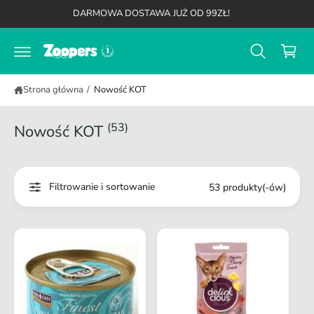
K
d
DARMOWA DOSTAWA JUŻ OD 99ZŁ!
o
o
t
s
r
z
e
ś
y
c
Strona główna
/
Nowość KOT
k
i
(53)
Nowość KOT
Filtrowanie i sortowanie
53 produkty(-ów)