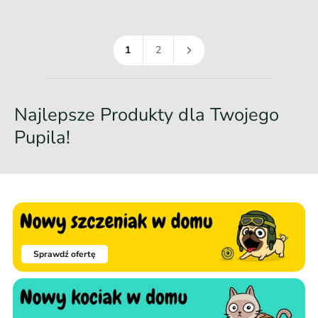
e
:
g
u
1
2
l
a
r
Najlepsze Produkty dla Twojego
n
a
Pupila!
Sprawdź ofertę