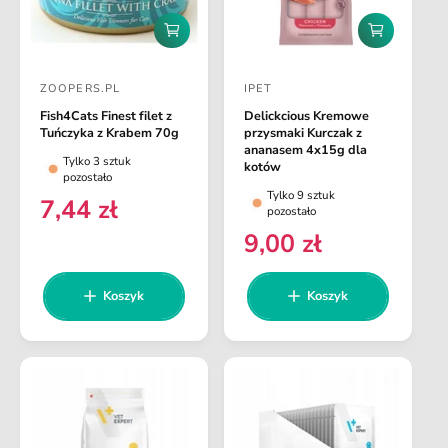
D
D
o
o
d
d
ZOOPERS.PL
IPET
a
a
D
D
j
j
Fish4Cats Finest filet z
Delickcious Kremowe
o
o
d
d
Tuńczyka z Krabem 70g
przysmaki Kurczak z
o
o
s
s
ananasem 4x15g dla
Tylko 3 sztuk
k
k
kotów
t
t
pozostało
o
o
Tylko 9 sztuk
s
s
a
a
7,44 zł
C
pozostało
z
z
w
w
e
y
y
9,00 zł
C
k
k
c
c
n
e
a
a
a
a
a
n
Koszyk
Koszyk
r
:
:
a
e
r
g
e
u
g
l
u
a
l