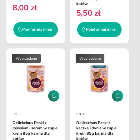
t
t
u
u
kotów
8,00 zł
C
j
j
a
a
5,50 zł
C
m
m
e
w
w
n
n
e
n
i
i
c
c
n
Poinformuj mnie
Poinformuj mnie
a
e
e
a
a
a
r
:
:
r
e
e
g
g
Wyprzedane
Wyprzedane
u
u
l
l
a
a
r
r
n
n
a
P
P
a
o
o
i
i
IPET
IPET
n
n
D
D
f
f
Delickcious Paski z
Delickcious Paski z
o
o
o
o
łososiem i serem w zupie
kaczką i dynią w zupie
r
r
s
s
krem 85g karma dla
krem 85g karma dla
m
m
kotów
kotów