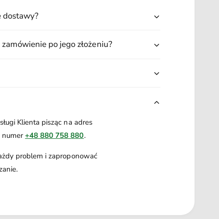
r
i
S
ę dostawy?
a
r
F
S
l
 zamówienie po jego złożeniu?
a
F
m
l
i
a
n
m
g
i
o
n
g
ługi Klienta pisząc na adres
o
a numer
+48 880 758 880
.
każdy problem i zaproponować
zanie.