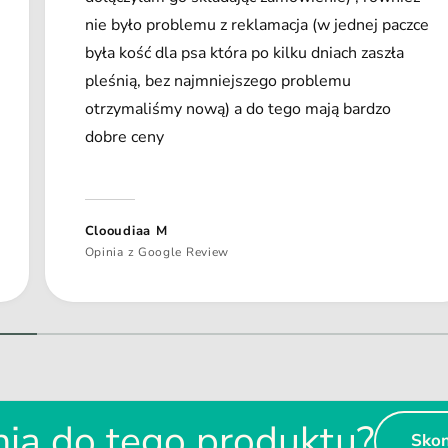
nie było problemu z reklamacja (w jednej paczce
była kość dla psa która po kilku dniach zaszła
pleśnią, bez najmniejszego problemu
otrzymaliśmy nową) a do tego mają bardzo
dobre ceny
Clooudiaa M
Opinia z Google Review
1
/
z
2
ia do tego produktu?
Skon