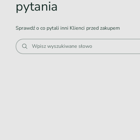
pytania
i
Przeznaczenie
: mały pies
e
Materiał
: tkanina poliestrowa
Czyszczenie
: możliwość prania
.
Sprawdź o co pytali inni Klienci przed zakupem
.
.
Wpisz wyszukiwane słowo