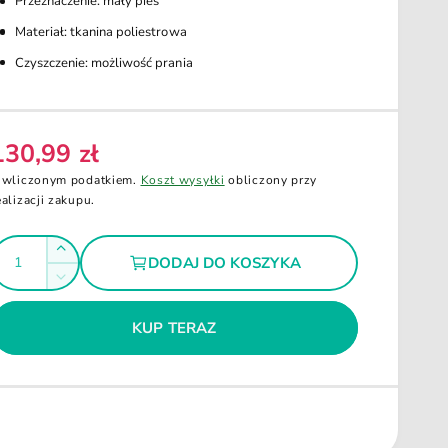
Przeznaczenie: mały pies
Materiał: tkanina poliestrowa
Czyszczenie: możliwość prania
130,99 zł
C
 wliczonym podatkiem.
Koszt wysyłki
obliczony przy
ealizacji zakupu.
Z
DODAJ DO KOSZYKA
w
Z
g
i
m
ę
n
KUP TERAZ
k
i
s
e
z
j
i
s
l
z
o