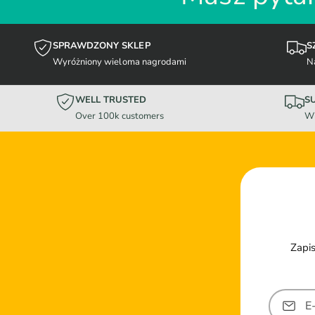
SPRAWDZONY SKLEP
S
Wyróżniony wieloma nagrodami
N
WELL TRUSTED
S
Over 100k customers
Wi
Zapis
E