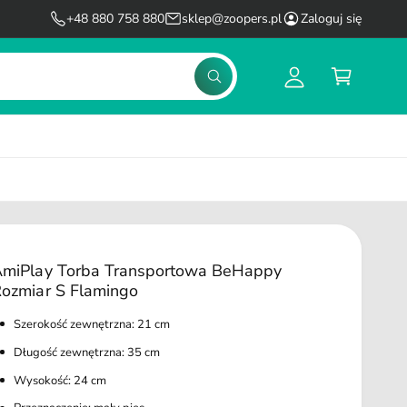
l
K
+48 880 758 880
sklep@zoopers.pl
Zaloguj się
o
o
g
s
S
u
z
z
u
j
y
k
s
k
a
j
i
ę
miPlay Torba Transportowa BeHappy
ozmiar S Flamingo
Szerokość zewnętrzna: 21 cm
Długość zewnętrzna: 35 cm
Wysokość: 24 cm