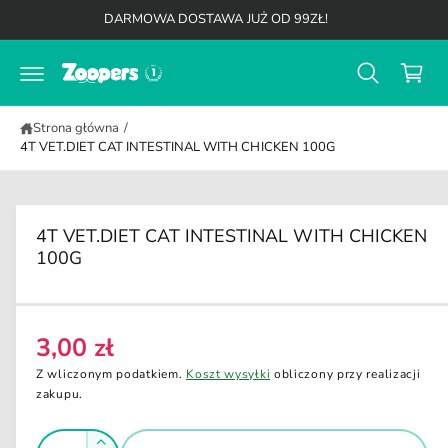
K
d
DARMOWA DOSTAWA JUŻ OD 99ZŁ!
o
o
t
s
r
z
e
ś
y
c
Strona główna
/
k
i
4T VET.DIET CAT INTESTINAL WITH CHICKEN 100G
4T VET.DIET CAT INTESTINAL WITH CHICKEN
100G
3,00 zł
C
e
Z wliczonym podatkiem.
Koszt wysyłki
obliczony przy realizacji
n
zakupu.
a
I
r