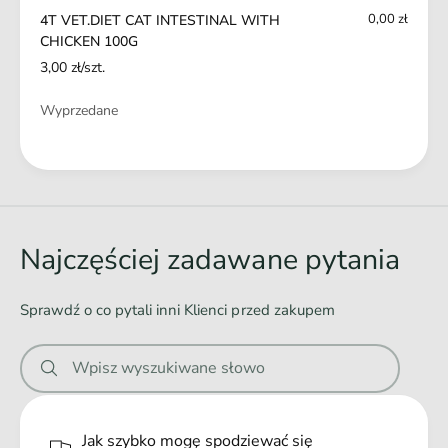
H
H
0,00 zł
4T VET.DIET CAT INTESTINAL WITH
I
C
CHICKEN 100G
C
H
3,00 zł/szt.
K
I
E
C
Ilość
Wyprzedane
N
K
1
E
0
Ł
N
0
1
a
G
0
d
0
o
G
Najczęściej zadawane pytania
w
a
Sprawdź o co pytali inni Klienci przed zakupem
n
i
Wpisz wyszukiwane słowo
e
.
.
Jak szybko mogę spodziewać się