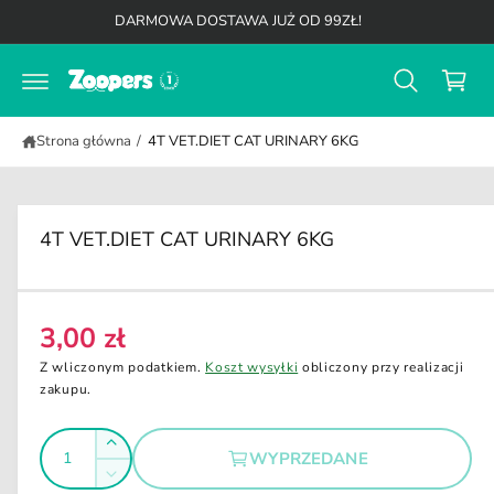
K
d
DARMOWA DOSTAWA JUŻ OD 99ZŁ!
o
o
t
s
r
z
e
ś
y
c
Strona główna
/
4T VET.DIET CAT URINARY 6KG
k
i
4T VET.DIET CAT URINARY 6KG
3,00 zł
C
e
Z wliczonym podatkiem.
Koszt wysyłki
obliczony przy realizacji
n
zakupu.
a
I
r
Z
WYPRZEDANE
e
l
w
Z