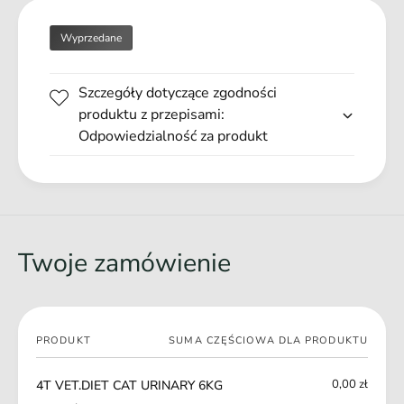
D
T
I
C
Wyprzedane
E
A
T
T
C
Szczegóły dotyczące zgodności
U
A
R
produktu z przepisami:
T
I
Odpowiedzialność za produkt
U
N
R
A
I
R
N
Y
A
6
R
K
Y
Twoje zamówienie
G
6
K
G
Twój
PRODUKT
SUMA CZĘŚCIOWA DLA PRODUKTU
koszyk
0,00 zł
4T VET.DIET CAT URINARY 6KG