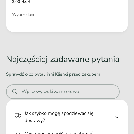
3,00 zł/szt.
Ilość
Wyprzedane
Ł
a
d
o
Najczęściej zadawane pytania
w
a
Sprawdź o co pytali inni Klienci przed zakupem
n
i
Wpisz wyszukiwane słowo
e
.
.
Jak szybko mogę spodziewać się
.
dostawy?
Czy mogę zmienić lub anulować