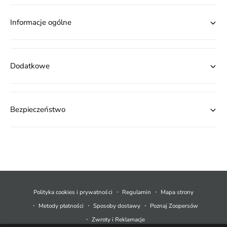
Informacje ogólne
Dodatkowe
Bezpieczeństwo
M
e
t
Polityka cookies i prywatności
Regulamin
Mapa strony
o
Metody płatności
Sposoby dostawy
Poznaj Zoopersów
d
Zwroty i Reklamacje