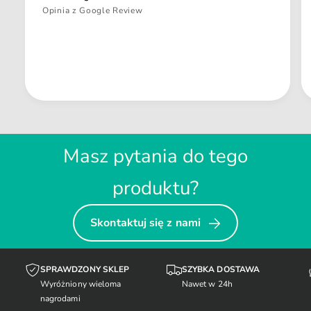
Opinia z Google Review
Masz pytania do tego
produktu?
Skontaktuj się z nami
SPRAWDZONY SKLEP
SZYBKA DOSTAWA
Wyróżniony wieloma
Nawet w 24h
nagrodami