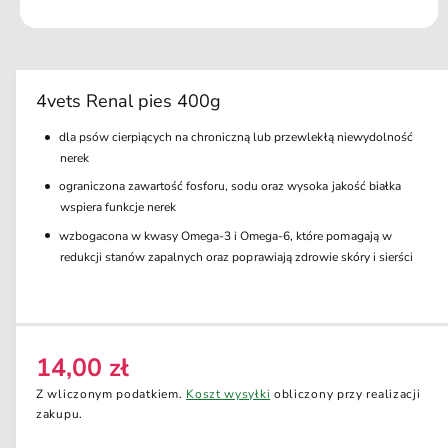
k
ci
O
e
t
w
ó
r
4vets Renal pies 400g
z
m
dla psów cierpiących na chroniczną lub przewlekłą niewydolność
u
l
nerek
t
i
ograniczona zawartość fosforu, sodu oraz wysoka jakość białka
m
wspiera funkcje nerek
e
d
wzbogacona w kwasy Omega-3 i Omega-6, które pomagają w
i
redukcji stanów zapalnych oraz poprawiają zdrowie skóry i sierści
a
1
w
o
k
n
i
14,00 zł
C
e
m
e
Z wliczonym podatkiem.
Koszt wysyłki
obliczony przy realizacji
o
d
n
zakupu.
a
a
l