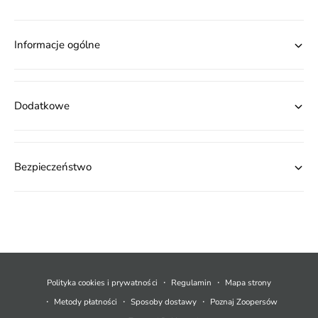
Informacje ogólne
Dodatkowe
Bezpieczeństwo
M
e
t
Polityka cookies i prywatności
Regulamin
Mapa strony
o
Metody płatności
Sposoby dostawy
Poznaj Zoopersów
d