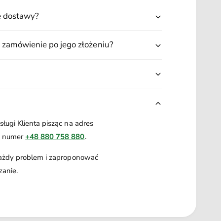
L
r
F
ę dostawy?
X
l
L
a
F
 zamówienie po jego złożeniu?
m
l
i
a
n
m
g
i
o
n
g
o
ługi Klienta pisząc na adres
a numer
+48 880 758 880
.
każdy problem i zaproponować
zanie.