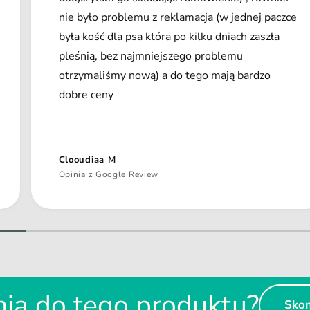
nie było problemu z reklamacja (w jednej paczce
była kość dla psa która po kilku dniach zaszła
pleśnią, bez najmniejszego problemu
otrzymaliśmy nową) a do tego mają bardzo
dobre ceny
Clooudiaa M
Opinia z Google Review
1
/
z
2
ia do tego produktu?
Skon