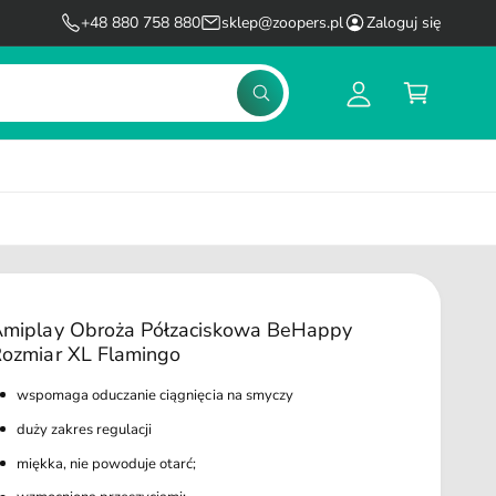
l
K
+48 880 758 880
sklep@zoopers.pl
Zaloguj się
o
o
g
s
S
u
z
z
u
j
y
k
s
k
a
j
i
ę
miplay Obroża Półzaciskowa BeHappy
ozmiar XL Flamingo
wspomaga oduczanie ciągnięcia na smyczy
duży zakres regulacji
miękka, nie powoduje otarć;