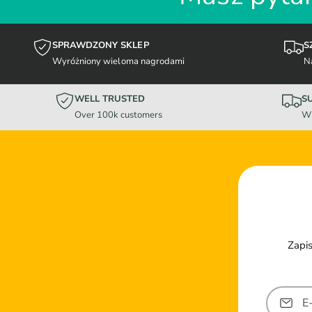
SPRAWDZONY SKLEP
S
Wyróżniony wieloma nagrodami
N
WELL TRUSTED
S
Over 100k customers
Wi
Zapis
E