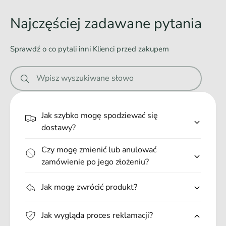
d
mocny karabińczyk
o
Najczęściej zadawane pytania
idealna dla szczeniąt oraz psów dorosłych
w
dobrze leży w dłoni
a
Sprawdź o co pytali inni Klienci przed zakupem
oczko do przypięcia pojemnika na woreczki
n
wytrzymała
i
Wpisz wyszukiwane słowo
łatwa w czyszczeniu
e
możliwość prania
.
wykonana z najwyższej jakości materiałów
.
Jak szybko mogę spodziewać się
wyprodukowana w Polsce
.
dostawy?
produkt objęty jest 3 letnią gwarancją
Czy mogę zmienić lub anulować
Rozmiar: S
zamówienie po jego złożeniu?
Długość minimalna: 160 cm
Długość maksymalna: 300 cm
Jak mogę zwrócić produkt?
Szerokość taśmy: 1 cm
Jak wygląda proces reklamacji?
Przeznaczenie: