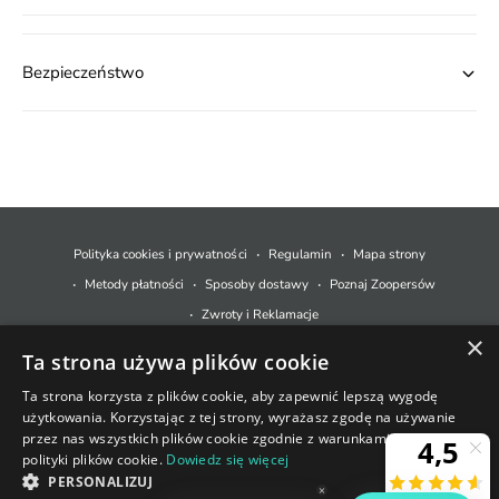
Bezpieczeństwo
M
e
t
Polityka cookies i prywatności
Regulamin
Mapa strony
o
Metody płatności
Sposoby dostawy
Poznaj Zoopersów
d
Zwroty i Reklamacje
y
×
Ta strona używa plików cookie
p
© 2026,
Zoopers.pl
.
Technologia Shopify
ł
Ta strona korzysta z plików cookie, aby zapewnić lepszą wygodę
użytkowania. Korzystając z tej strony, wyrażasz zgodę na używanie
a
+48 733 550 021
przez nas wszystkich plików cookie zgodnie z warunkami naszej
t
polityki plików cookie.
Dowiedz się więcej
sklep@zoopers.pl
Ostatnie sztuki!
n
PERSONALIZUJ
Godziny pracy infolinii