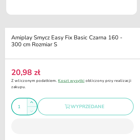
u
k
ci
O
e
t
w
ó
r
Amiplay Smycz Easy Fix Basic Czarna 160 -
z
300 cm Rozmiar S
m
u
l
t
i
m
20,98 zł
C
e
d
e
Z wliczonym podatkiem.
Koszt wysyłki
obliczony przy realizacji
i
n
zakupu.
a
1
a
w
I
o
r
Z
k
WYPRZEDANE
e
l
n
w
Z
i
g
i
o
m
e
ę
u
m
ś
n
o
k
l
i
d
ć
s
a