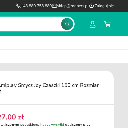
l
K
+48 880 758 880
sklep@zoopers.pl
Zaloguj się
o
o
g
s
S
u
z
z
u
j
y
k
s
k
a
j
i
ę
miplay Smycz Joy Czaszki 150 cm Rozmiar
M
27,00 zł
C
 wliczonym podatkiem.
Koszt wysyłki
obliczony przy