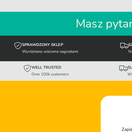
Masz pytan
SPRAWDZONY SKLEP
S
Wyróżniony wieloma nagrodami
N
WELL TRUSTED
S
Over 100k customers
Wi
Zapis