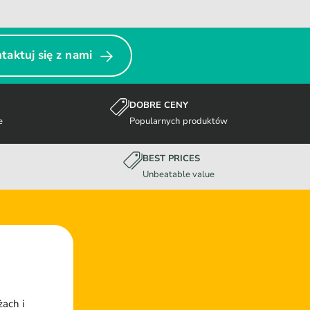
taktuj się z nami
DOBRE CENY
e
Popularnych produktów
BEST PRICES
Unbeatable value
żach i