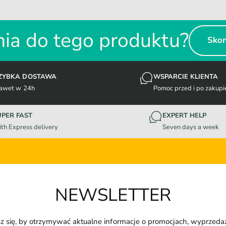
ia do tego produktu?
Skon
ZYBKA DOSTAWA
WSPARCIE KLIENTA
awet w 24h
Pomoc przed i po zakupi
UPER FAST
EXPERT HELP
th Express delivery
Seven days a week
NEWSLETTER
z się, by otrzymywać aktualne informacje o promocjach, wyprzeda