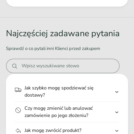
letnich barw, rodem z szalonych ulic i plaż Rio de Janeiro. Taki
Ł
n
design z pewnością nie pozwoli Ci pozostać niezauważonym
a
a
podczas spacerów. Bogata kolorystyka daje wiele możliwości
stworzenia niepowtarzalnych stylizacji, z dowolnie
d
skomponowanych elementów serii.
o
Najczęściej zadawane pytania
w
a
Zalety Smyczy treningowej dla psa:
Sprawdź o co pytali inni Klienci przed zakupem
n
10 m długości;
i
Wyjątkowa lekkość;
Wpisz wyszukiwane słowo
e
mocny karabińczyk;
.
wytrzymała;
.
Jak szybko mogę spodziewać się
łatwa w czyszczeniu;
.
dostawy?
możliwość prania;
wykonana z wysokiej jakości materiałów;
Czy mogę zmienić lub anulować
wyprodukowana w Polsce.
zamówienie po jego złożeniu?
Jak mogę zwrócić produkt?