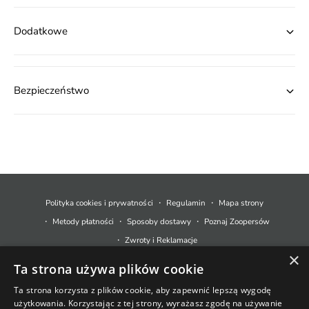
Dodatkowe
Bezpieczeństwo
M
e
t
Polityka cookies i prywatności
Regulamin
Mapa strony
o
Metody płatności
Sposoby dostawy
Poznaj Zoopersów
d
Zwroty i Reklamacje
y
×
Ta strona używa plików cookie
p
© 2026,
Zoopers.pl
.
Technologia Shopify
ł
Ta strona korzysta z plików cookie, aby zapewnić lepszą wygodę
użytkowania. Korzystając z tej strony, wyrażasz zgodę na używanie
a