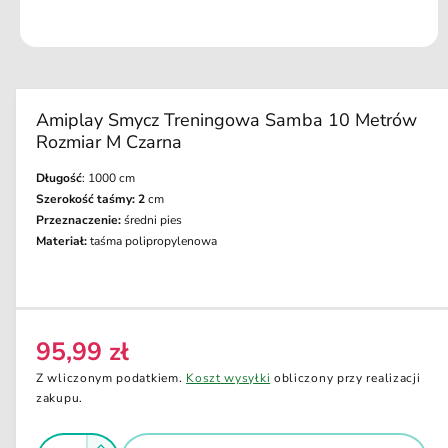
u
k
ci
O
e
t
w
ó
r
Amiplay Smycz Treningowa Samba 10 Metrów
z
Rozmiar M Czarna
m
u
l
Długość
: 1000 cm
t
Szerokość taśmy: 2
cm
i
m
Przeznaczenie:
średni pies
e
Materiał:
taśma polipropylenowa
d
i
a
1
w
o
k
95,99 zł
C
n
i
e
Z wliczonym podatkiem.
Koszt wysyłki
obliczony przy realizacji
e
n
zakupu.
m
o
a
d
I
a