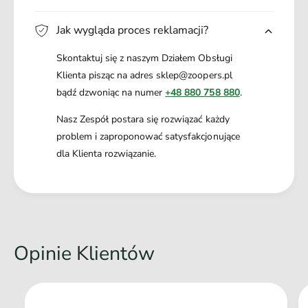
Rozmiar: M
Długość
: 1000 cm
Jak wygląda proces reklamacji?
Szerokość taśmy: 2
cm
Przeznaczenie:
średni pies
Skontaktuj się z naszym Działem Obsługi
Materiał:
taśma polipropylenowa
Klienta pisząc na adres sklep@zoopers.pl
bądź dzwoniąc na numer
+48 880 758 880
.
Nasz Zespół postara się rozwiązać każdy
problem i zaproponować satysfakcjonujące
dla Klienta rozwiązanie.
Opinie Klientów