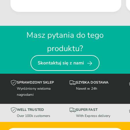
Masz pytania do tego
produktu?
Skontaktuj się z nami
SPRAWDZONY SKLEP
SZYBKA DOSTAWA
Wyróżniony wieloma
Nawet w 24h
nagrodami
WELL TRUSTED
SUPER FAST
Over 100k customers
With Express delivery