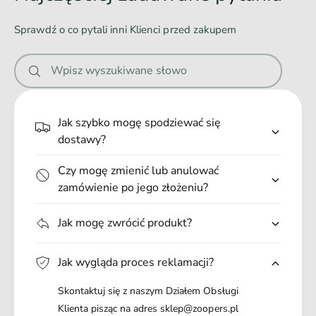
w
wprowadzono tu funkcjonalne rozwiązania, które podnoszą
a
jakość produktów, a tym samym gwarantują ich niezawodność
Sprawdź o co pytali inni Klienci przed zakupem
n
i jeszcze przyjemniejsze użytkowanie.
Kolekcja BeHappy powstała by przynosić uśmiech każdemu.
i
Wpisz wyszukiwane słowo
Słodkie wzory wśród tropikalnych zieleni przenoszą w ciepłe
e
krainy przez cały rok. Najlepsze, bezpieczne i funkcjonalne
.
produkty amiplay, ubrane zostały we wzory pełne radości.
.
Użyto najwyższej jakości materiałów, aby żywe kolory
Jak szybko mogę spodziewać się
pozostały trwałe na długo.
.
dostawy?
Czy mogę zmienić lub anulować
Zalety szelek regulowanych Discovery dla psa:
zamówienie po jego złożeniu?
radosne wzory;
wygodny, szeroki panel;
Jak mogę zwrócić produkt?
odblaskowe elementy;
duży zakres regulacji;
Jak wygląda proces reklamacji?
idealne dla szczeniąt i psów dorosłych;
Skontaktuj się z naszym Działem Obsługi
wzmocnione przeszyciami;
Klienta pisząc na adres sklep@zoopers.pl
możliwość użycia w samochodzie;