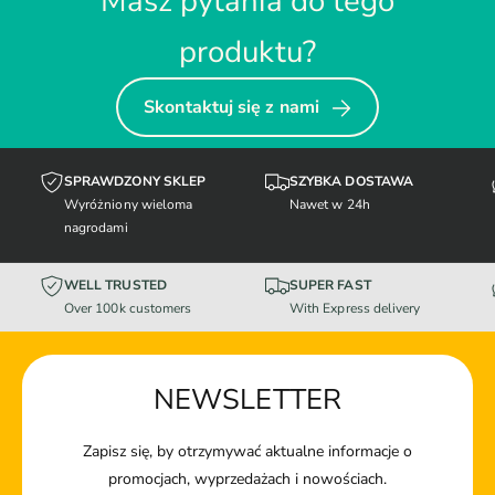
Masz pytania do tego
produktu?
Skontaktuj się z nami
SPRAWDZONY SKLEP
SZYBKA DOSTAWA
Wyróżniony wieloma
Nawet w 24h
nagrodami
WELL TRUSTED
SUPER FAST
Over 100k customers
With Express delivery
NEWSLETTER
Zapisz się, by otrzymywać aktualne informacje o
promocjach, wyprzedażach i nowościach.