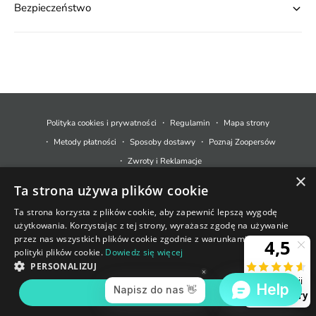
Bezpieczeństwo
M
e
t
Polityka cookies i prywatności
Regulamin
Mapa strony
o
Metody płatności
Sposoby dostawy
Poznaj Zoopersów
d
Zwroty i Reklamacje
y
×
Ta strona używa plików cookie
p
© 2026,
Zoopers.pl
.
Technologia Shopify
ł
Ta strona korzysta z plików cookie, aby zapewnić lepszą wygodę
użytkowania. Korzystając z tej strony, wyrażasz zgodę na używanie
a
+48 733 550 021
przez nas wszystkich plików cookie zgodnie z warunkami naszej
t
polityki plików cookie.
Dowiedz się więcej
sklep@zoopers.pl
Ostatnie sztuki!
n
PERSONALIZUJ
Godziny pracy infolinii
Nie przegap okazji!
o
poniedziałek - piątek: 8 - 17
AKCEPTUJ WSZYSTKIE
ś