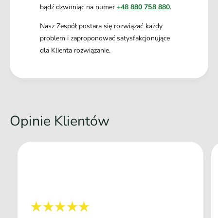
bądź dzwoniąc na numer
+48 880 758 880
.
mocne zatrzaski;
możliwość prania;
Nasz Zespół postara się rozwiązać każdy
problem i zaproponować satysfakcjonujące
wykonane z najwyższej jakości materiałów;
dla Klienta rozwiązanie.
wyprodukowane w Polsce
Rozmiar
: S
Obwód szyi:
20-30 cm
Opinie Klientów
Obwód klatki piersiowej:
30-40 cm
Długość panelu piersiowego:
14 cm
Szerokość taśmy:
1,5 cm
Przeznaczenie:
mały pies
Materiał:
taśma polipropylenowa