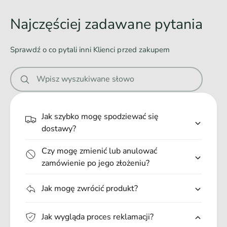
d
duży zakres regulacji
o
Najczęściej zadawane pytania
miękkie, nie powodują otarć
w
wzmocnione przeszyciami
a
Sprawdź o co pytali inni Klienci przed zakupem
mocny zatrzask; modny design
n
trwała tkanina
i
Wpisz wyszukiwane słowo
e
wykonane z najwyższej jakości materiałów
.
wyprodukowane w Polsce
.
produkt objęty jest 3 letnią gwarancją
Jak szybko mogę spodziewać się
.
dostawy?
Wymiary:
Czy mogę zmienić lub anulować
zamówienie po jego złożeniu?
Obwód przedpiersia: 20-35 cm
Obwód klatki piersiowej: 20-35 cm
Jak mogę zwrócić produkt?
Szerokość taśmy: 1 cm
Przeznaczenie:
Jak wygląda proces reklamacji?
mały pies