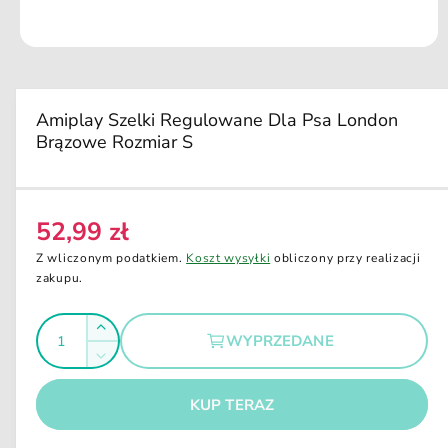
u
k
ci
O
e
t
w
ó
r
Amiplay Szelki Regulowane Dla Psa London
z
Brązowe Rozmiar S
m
u
l
t
i
m
52,99 zł
C
e
d
e
Z wliczonym podatkiem.
Koszt wysyłki
obliczony przy realizacji
i
n
zakupu.
a
1
a
w
I
o
r
Z
k
WYPRZEDANE
e
l
n
w
Z
i
g
i
o
m
e
ę
u
m
KUP TERAZ
ś
n
o
k
l
i
d
ć
s
a