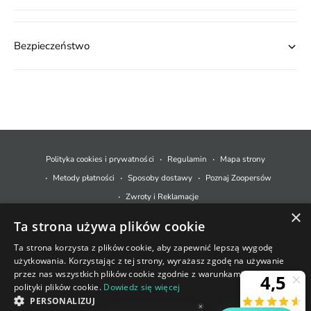
Bezpieczeństwo
M
e
t
Polityka cookies i prywatności
Regulamin
Mapa strony
o
Metody płatności
Sposoby dostawy
Poznaj Zoopersów
d
Zwroty i Reklamacje
y
×
Ta strona używa plików cookie
p
© 2026,
Zoopers.pl
.
Technologia Shopify
ł
Ta strona korzysta z plików cookie, aby zapewnić lepszą wygodę
użytkowania. Korzystając z tej strony, wyrażasz zgodę na używanie
a
+48 733 550 021
przez nas wszystkich plików cookie zgodnie z warunkami naszej
t
polityki plików cookie.
Dowiedz się więcej
sklep@zoopers.pl
Ostatnie sztuki!
n
PERSONALIZUJ
Godziny pracy infolinii