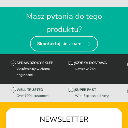
Masz pytania do tego
produktu?
Skontaktuj się z nami
SPRAWDZONY SKLEP
SZYBKA DOSTAWA
Wyróżniony wieloma
Nawet w 24h
nagrodami
WELL TRUSTED
SUPER FAST
Over 100k customers
With Express delivery
NEWSLETTER