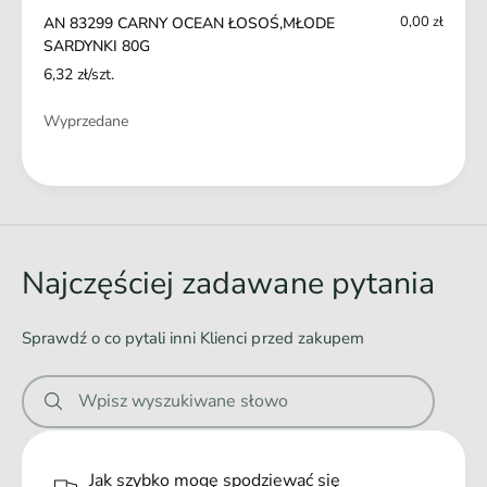
S
D
0,00 zł
AN 83299 CARNY OCEAN ŁOSOŚ,MŁODE
A
E
SARDYNKI 80G
R
S
6,32 zł/szt.
D
A
Y
R
Ilość
Wyprzedane
N
D
K
Y
I
Ł
N
8
K
a
0
I
d
G
8
o
0
Najczęściej zadawane pytania
G
w
a
Sprawdź o co pytali inni Klienci przed zakupem
n
i
Wpisz wyszukiwane słowo
e
.
.
Jak szybko mogę spodziewać się