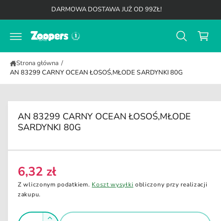
K
d
DARMOWA DOSTAWA JUŻ OD 99ZŁ!
o
o
t
s
r
z
e
ś
y
c
Strona główna
/
k
i
AN 83299 CARNY OCEAN ŁOSOŚ,MŁODE SARDYNKI 80G
AN 83299 CARNY OCEAN ŁOSOŚ,MŁODE
SARDYNKI 80G
6,32 zł
C
e
Z wliczonym podatkiem.
Koszt wysyłki
obliczony przy realizacji
n
zakupu.
a
I
r