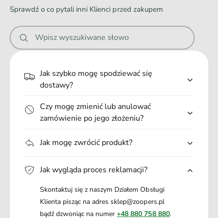
l
a
g
Sprawdź o co pytali inni Klienci przed zakupem
a
a
n
r
l
i
e
a
Wpisz wyszukiwane słowo
c
e
r
i
e
.
e
c
.
z
Jak szybko mogę spodziewać się
i
.
r
dostawy?
e
o
z
s
Czy mogę zmienić lub anulować
r
o
o
zamówienie po jego złożeniu?
ł
s
u
o
Jak mogę zwrócić produkt?
1
ł
2
u
x
1
Jak wygląda proces reklamacji?
8
2
5
x
Skontaktuj się z naszym Działem Obsługi
g
8
Klienta pisząc na adres sklep@zoopers.pl
5
bądź dzwoniąc na numer
+48 880 758 880
.