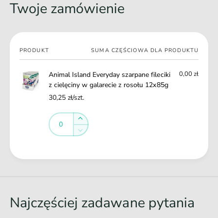
f
Twoje zamówienie
Bez cukru, zbóż i sztucznych dodatków
n
i
e
l
f
e
i
c
Twój
l
PRODUKT
SUMA CZĘŚCIOWA DLA PRODUKTU
i
koszyk
e
k
c
0,00 zł
Animal Island Everyday szarpane fileciki
i
i
z cielęciny w galarecie z rosołu 12x85g
z
k
c
30,25 zł/szt.
i
i
z
Ilość
e
Ilość
c
Zwiększ
l
i
ilość
Zmniejsz
ę
e
dla
ilość
c
l
Default
dla
Ł
i
ę
Title
Default
n
a
c
Title
y
i
d
w
n
o
g
Najczęściej zadawane pytania
y
w
a
w