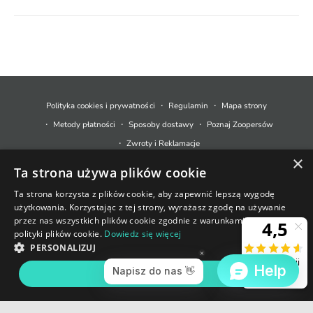
M
e
t
Polityka cookies i prywatności
Regulamin
Mapa strony
o
Metody płatności
Sposoby dostawy
Poznaj Zoopersów
d
Zwroty i Reklamacje
y
×
Ta strona używa plików cookie
p
© 2026,
Zoopers.pl
.
Technologia Shopify
ł
Ta strona korzysta z plików cookie, aby zapewnić lepszą wygodę
użytkowania. Korzystając z tej strony, wyrażasz zgodę na używanie
a
+48 733 550 021
przez nas wszystkich plików cookie zgodnie z warunkami naszej
t
polityki plików cookie.
Dowiedz się więcej
sklep@zoopers.pl
Ostatnie sztuki!
n
PERSONALIZUJ
Godziny pracy infolinii
Nie przegap okazji!
o
poniedziałek - piątek: 8 - 17
AKCEPTUJ WSZYSTKIE
DODAJ DO KOSZYKA
ś
c