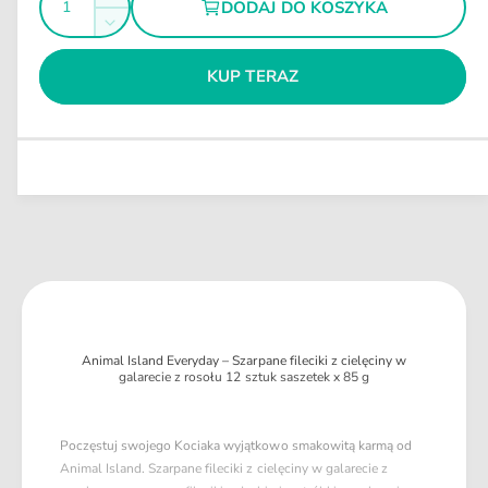
Z
DODAJ DO KOSZYKA
l
e
l
w
n
Z
g
i
y
o
m
m
ę
u
KUP TERAZ
ś
n
k
l
i
ć
s
a
e
z
j
r
i
s
n
l
z
a
o
i
ś
l
ć
o
d
ś
l
ć
a
d
A
l
Animal Island Everyday – Szarpane fileciki z cielęciny w
n
a
galarecie z rosołu 12 sztuk saszetek x 85 g
i
A
m
n
a
i
Poczęstuj swojego Kociaka wyjątkowo smakowitą karmą od
l
m
Animal Island. Szarpane fileciki z cielęciny w galarecie z
I