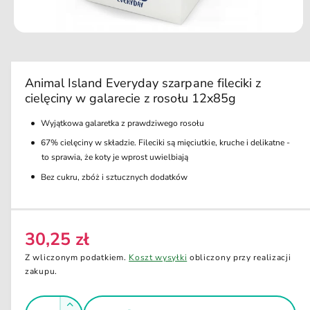
u
k
ci
O
e
t
w
ó
r
Animal Island Everyday szarpane fileciki z
z
cielęciny w galarecie z rosołu 12x85g
m
u
l
Wyjątkowa galaretka z prawdziwego rosołu
t
i
67% cielęciny w składzie. Fileciki są mięciutkie, kruche i delikatne -
m
to sprawia, że koty je wprost uwielbiają
e
d
Bez cukru, zbóż i sztucznych dodatków
i
a
1
w
o
30,25 zł
k
C
n
e
i
Z wliczonym podatkiem.
Koszt wysyłki
obliczony przy realizacji
e
n
zakupu.
m
o
a
d
I
r
a