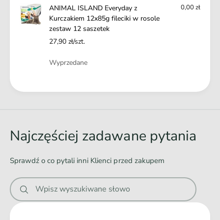
w
0,00 zł
ANIMAL ISLAND Everyday z
s
r
Kurczakiem 12x85g fileciki w rosole
o
o
zestaw 12 saszetek
l
s
e
27,90 zł/szt.
o
z
l
Ilość
e
Wyprzedane
e
s
z
t
e
Ł
a
s
a
w
t
1
d
a
2
w
o
Najczęściej zadawane pytania
s
1
w
a
2
s
a
s
Sprawdź o co pytali inni Klienci przed zakupem
z
n
a
e
s
i
t
Wpisz wyszukiwane słowo
z
e
e
e
k
.
t
e