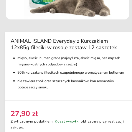
d
u
k
ci
O
e
t
w
ó
r
ANIMAL ISLAND Everyday z Kurczakiem
z
12x85g fileciki w rosole zestaw 12 saszetek
m
u
l
mięso jakości human grade (najwyższa jakość mięsa, bez mączek
t
mięsno-kostnych i odpadów z rzeźni)
i
m
80% kurczaka w filecikach uzupełnionego aromatycznym bulionem
e
d
nie zawiera zbóż oraz sztucznych barwników, konserwantów,
i
polepszaczy smaku
a
1
w
o
k
n
27,90 zł
C
i
e
e
Z wliczonym podatkiem.
Koszt wysyłki
obliczony przy realizacji
m
n
zakupu.
o
d