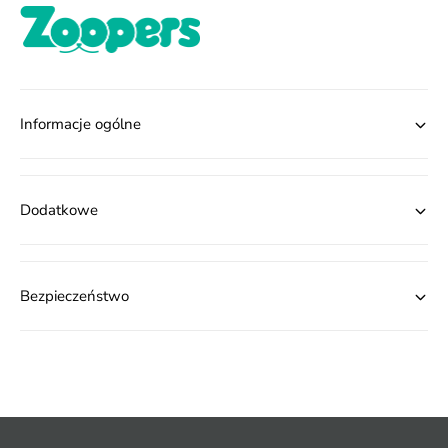
Informacje ogólne
Dodatkowe
Bezpieczeństwo
M
e
t