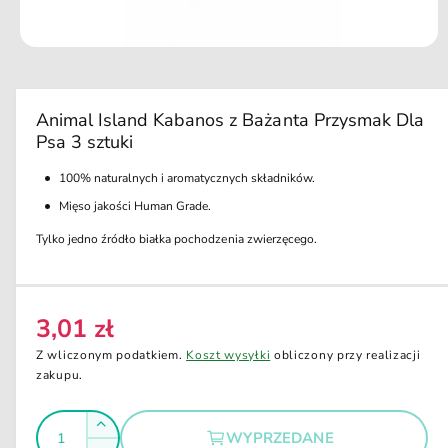
u
k
ci
O
e
t
w
ó
r
Animal Island Kabanos z Bażanta Przysmak Dla
z
Psa 3 sztuki
m
u
l
100% naturalnych i aromatycznych składników.
t
i
Mięso jakości Human Grade.
m
e
Tylko jedno źródło białka pochodzenia zwierzęcego.
d
i
a
1
w
3,01 zł
o
C
k
e
n
Z wliczonym podatkiem.
Koszt wysyłki
obliczony przy realizacji
i
n
zakupu.
e
a
m
o
I
r
d
Z
WYPRZEDANE
a