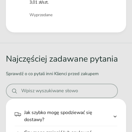
3,01 zł/szt.
konserwantów ani polepszaczy smaku i zapachu, co oznacza,
że mają prosty skład, oparty głównie na mięsie od lokalnych
Ilość
Wyprzedane
dostawców. Dzięki temu możesz mieć pewność, że dajesz
swojemu Psiakowi jedynie to, co najlepsze i co zapewni mu
Ł
zdrowie i radość z jedzenia.
a
d
o
Najczęściej zadawane pytania
w
a
Sprawdź o co pytali inni Klienci przed zakupem
n
i
Wpisz wyszukiwane słowo
e
.
.
Jak szybko mogę spodziewać się
.
dostawy?