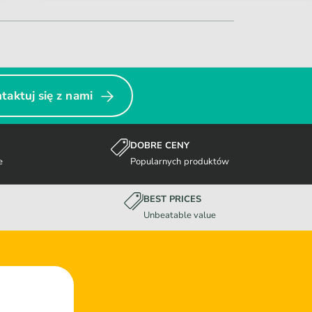
taktuj się z nami
DOBRE CENY
e
Popularnych produktów
BEST PRICES
Unbeatable value