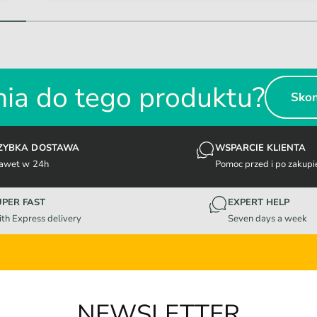
1
/
z
2
ia do tego produktu?
Skon
ZYBKA DOSTAWA
WSPARCIE KLIENTA
awet w 24h
Pomoc przed i po zakupi
UPER FAST
EXPERT HELP
th Express delivery
Seven days a week
NEWSLETTER