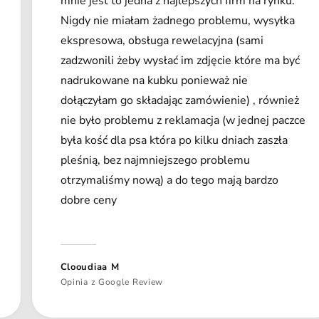
mnie jest to jedna z najlepszych firm na rynku.
Nigdy nie miałam żadnego problemu, wysyłka
ekspresowa, obsługa rewelacyjna (sami
zadzwonili żeby wysłać im zdjęcie które ma być
nadrukowane na kubku ponieważ nie
dołączyłam go składając zamówienie) , również
nie było problemu z reklamacja (w jednej paczce
była kość dla psa która po kilku dniach zaszła
pleśnią, bez najmniejszego problemu
otrzymaliśmy nową) a do tego mają bardzo
dobre ceny
Clooudiaa M
Opinia z Google Review