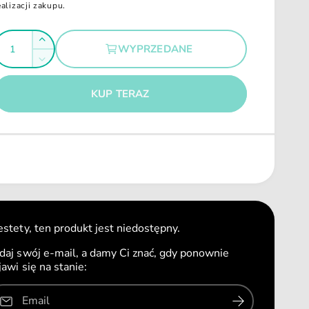
ealizacji zakupu.
Z
WYPRZEDANE
w
Z
g
i
m
ę
n
KUP TERAZ
k
i
s
e
z
j
i
s
l
z
o
i
ś
l
ć
o
d
ś
estety, ten produkt jest niedostępny.
l
ć
a
daj swój e-mail, a damy Ci znać, gdy ponownie
d
A
jawi się na stanie:
l
n
a
i
A
Email
m