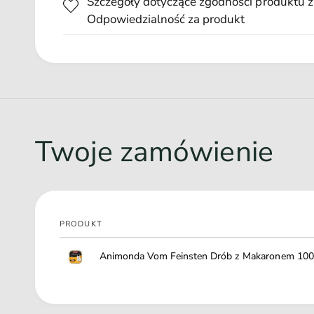
Szczegóły dotyczące zgodności produktu z
Odpowiedzialność za produkt
Twoje zamówienie
PRODUKT
Twój
Animonda Vom Feinsten Drób z Makaronem 100
koszyk
Ł
a