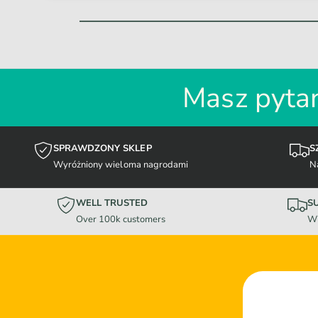
Masz pytan
SPRAWDZONY SKLEP
S
Wyróżniony wieloma nagrodami
N
WELL TRUSTED
S
Over 100k customers
Wi