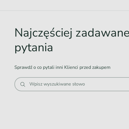
d
o
w
Najczęściej zadawan
a
n
pytania
i
e
.
Sprawdź o co pytali inni Klienci przed zakupem
.
.
Wpisz wyszukiwane słowo