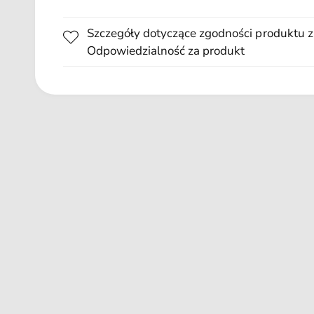
u
m
k
s
Szczegóły dotyczące zgodności produktu z
t
k
Odpowiedzialność za produkt
u
l
e
p
i
e