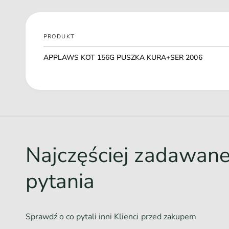
PRODUKT
Twój
APPLAWS KOT 156G PUSZKA KURA+SER 2006
koszyk
Ł
a
d
o
w
Najczęściej zadawan
a
n
pytania
i
e
.
Sprawdź o co pytali inni Klienci przed zakupem
.