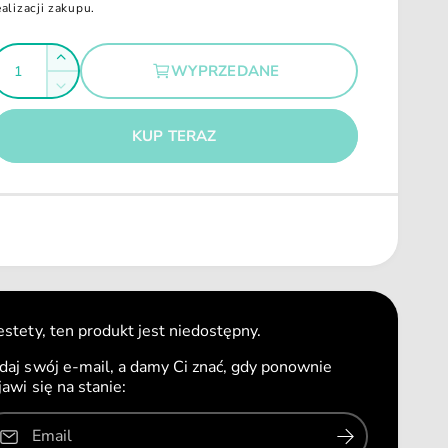
ealizacji zakupu.
Z
WYPRZEDANE
w
Z
g
i
m
ę
n
KUP TERAZ
k
i
s
e
z
j
i
s
l
z
o
i
ś
l
ć
o
d
ś
estety, ten produkt jest niedostępny.
l
ć
a
daj swój e-mail, a damy Ci znać, gdy ponownie
d
A
jawi się na stanie:
l
P
a
P
A
Email
L