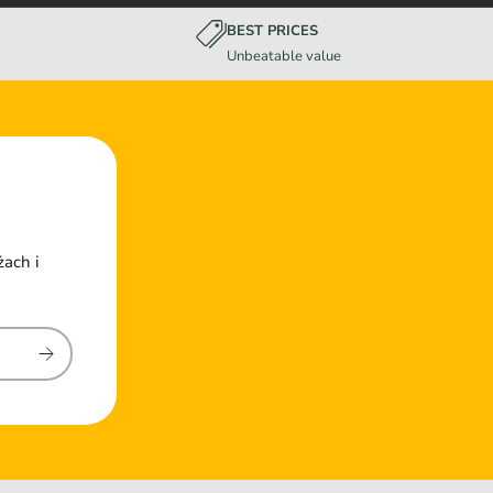
BEST PRICES
Unbeatable value
żach i