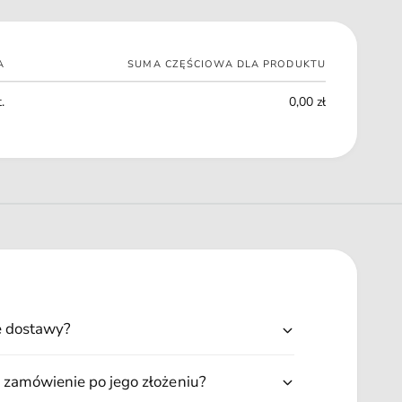
S
A
E
+
R
S
2
A
SUMA CZĘŚCIOWA DLA PRODUKTU
E
0
R
.
0
0,00 zł
2
6
0
0
6
ę dostawy?
 zamówienie po jego złożeniu?