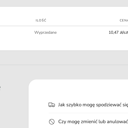
t
n
ILOŚĆ
CEN
o
Ilość
ś
Wyprzedane
10,47 zł/szt
c
i
e
Jak szybko mogę spodziewać si
Czy mogę zmienić lub anulować