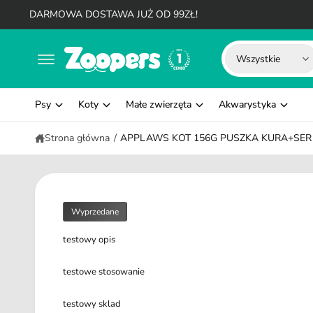
d
DARMOWA DOSTAWA JUŻ OD 99ZŁ!
o
t
W
W
r
Wszystkie
e
y
y
ś
c
b
s
i
Psy
Koty
Małe zwierzęta
Akwarystyka
i
z
e
u
Strona główna
/
APPLAWS KOT 156G PUSZKA KURA+SER
r
k
z
a
t
j
y
w
Wyprzedane
p
n
testowy opis
p
a
r
s
testowe stosowanie
o
z
d
y
testowy sklad