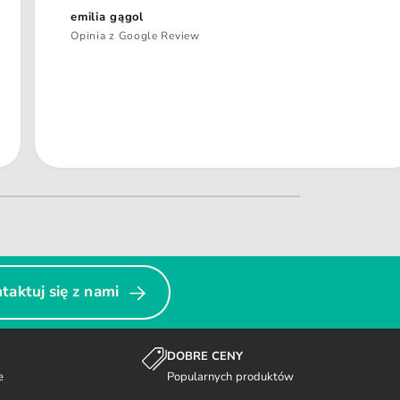
emilia gągol
Opinia z Google Review
taktuj się z nami
DOBRE CENY
e
Popularnych produktów