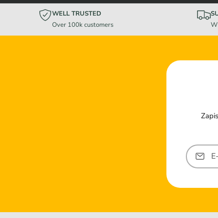
WELL TRUSTED
S
Over 100k customers
Wi
Zapis
E