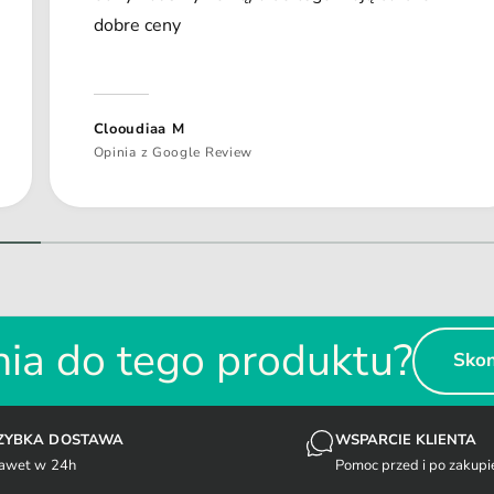
dobre ceny
Clooudiaa M
Opinia z Google Review
1
/
z
2
ia do tego produktu?
Skon
ZYBKA DOSTAWA
WSPARCIE KLIENTA
awet w 24h
Pomoc przed i po zakupi