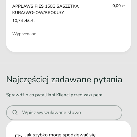
W
A
0,00 zł
APPLAWS PIES 150G SASZETKA
O
/
KURA/WOŁOW/BROKUŁY
Ł
W
10,74 zł/szt.
O
O
W
Ł
Ilość
Wyprzedane
/
O
B
W
R
Ł
/
O
B
a
K
R
d
U
O
Ł
o
K
Najczęściej zadawane pytania
Y
w
U
Ł
a
Sprawdź o co pytali inni Klienci przed zakupem
Y
n
i
Wpisz wyszukiwane słowo
e
.
.
Jak szybko mogę spodziewać się