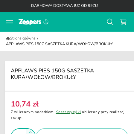
K
d
DARMOWA DOSTAWA JUŻ OD 99ZŁ!
o
o
t
s
r
z
e
ś
y
c
Strona główna
/
k
i
APPLAWS PIES 150G SASZETKA KURA/WOŁOW/BROKUŁY
APPLAWS PIES 150G SASZETKA
KURA/WOŁOW/BROKUŁY
10,74 zł
C
e
Z wliczonym podatkiem.
Koszt wysyłki
obliczony przy realizacji
n
zakupu.
a
I
r