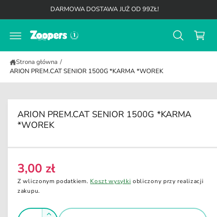
K
d
DARMOWA DOSTAWA JUŻ OD 99ZŁ!
o
o
t
s
r
z
e
ś
y
c
Strona główna
/
k
i
ARION PREM.CAT SENIOR 1500G *KARMA *WOREK
ARION PREM.CAT SENIOR 1500G *KARMA
*WOREK
3,00 zł
C
e
Z wliczonym podatkiem.
Koszt wysyłki
obliczony przy realizacji
n
zakupu.
a
I
r