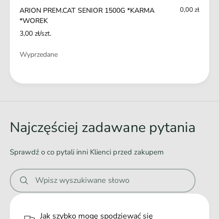
M
A
0,00 zł
ARION PREM.CAT SENIOR 1500G *KARMA
A
R
*WOREK
*
M
3,00 zł/szt.
W
A
O
*
Ilość
Wyprzedane
R
W
E
O
K
Ł
R
E
a
K
d
o
Najczęściej zadawane pytania
w
a
Sprawdź o co pytali inni Klienci przed zakupem
n
i
Wpisz wyszukiwane słowo
e
.
.
Jak szybko mogę spodziewać się