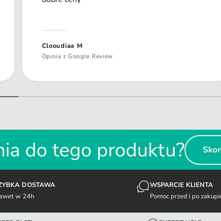
Clooudiaa M
Opinia z Google Review
1
/
z
2
ia do tego produktu?
Skon
ZYBKA DOSTAWA
WSPARCIE KLIENTA
awet w 24h
Pomoc przed i po zakupi