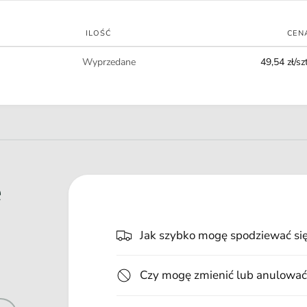
t
n
ILOŚĆ
CEN
o
Ilość
ś
Wyprzedane
49,54 zł/szt
c
i
e
Jak szybko mogę spodziewać si
Czy mogę zmienić lub anulować