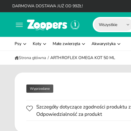
d
DARMOWA DOSTAWA JUŻ OD 99ZŁ!
o
t
W
W
r
Wszystkie
e
y
y
ś
c
b
s
i
Psy
Koty
Małe zwierzęta
Akwarystyka
i
z
e
u
Strona główna
/
ARTHROFLEX OMEGA KOT 50 ML
r
k
z
a
t
j
y
w
Wyprzedane
p
n
p
a
Szczegóły dotyczące zgodności produktu z
r
s
Odpowiedzialność za produkt
o
z
d
y