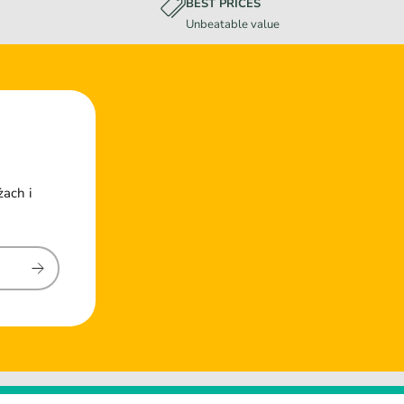
BEST PRICES
Unbeatable value
żach i