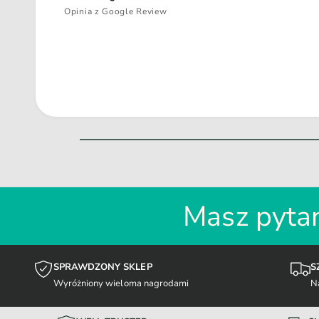
Opinia z Google Review
Masz pytan
SPRAWDZONY SKLEP
S
Wyróżniony wieloma nagrodami
N