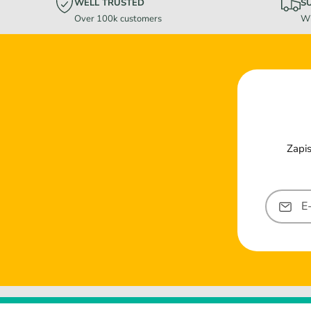
WELL TRUSTED
S
Over 100k customers
Wi
Zapis
E