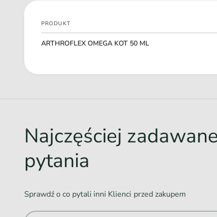
PRODUKT
Twój
ARTHROFLEX OMEGA KOT 50 ML
koszyk
Ł
a
d
o
w
Najczęściej zadawan
a
n
pytania
i
e
.
Sprawdź o co pytali inni Klienci przed zakupem
.
.