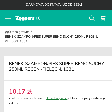
K
d
DARMOWA DOSTAWA JUŻ OD 99ZŁ!
o
o
t
s
r
z
e
ś
y
c
Strona główna
/
k
i
BENEK-SZAMPON/PIES SUPER BENO SUCHY 250ML REGEN.-
PIELĘGN. 1331
BENEK-SZAMPON/PIES SUPER BENO SUCHY
250ML REGEN.-PIELĘGN. 1331
10,17 zł
C
e
Z wliczonym podatkiem.
Koszt wysyłki
obliczony przy realizacji
n
zakupu.
a