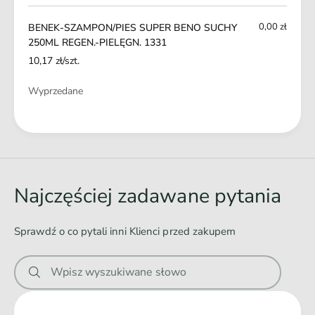
koszyk
S
N
U
O
0,00 zł
BENEK-SZAMPON/PIES SUPER BENO SUCHY
C
S
250ML REGEN.-PIELĘGN. 1331
H
U
10,17 zł/szt.
Y
C
2
H
Ilość
Wyprzedane
5
Y
0
2
M
Ł
5
L
0
a
R
M
d
E
L
G
o
R
Najczęściej zadawane pytania
E
w
E
N
G
a
.
Sprawdź o co pytali inni Klienci przed zakupem
E
n
-
N
P
i
.
Wpisz wyszukiwane słowo
I
-
e
E
P
.
L
I