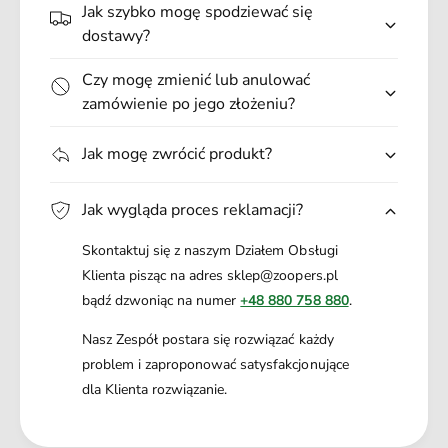
Ę
.
E
Jak szybko mogę spodziewać się
G
.
L
dostawy?
N
Ę
.
G
Czy mogę zmienić lub anulować
1
N
zamówienie po jego złożeniu?
3
.
3
1
1
Jak mogę zwrócić produkt?
3
3
1
Jak wygląda proces reklamacji?
Skontaktuj się z naszym Działem Obsługi
Klienta pisząc na adres sklep@zoopers.pl
bądź dzwoniąc na numer
+48 880 758 880
.
Nasz Zespół postara się rozwiązać każdy
problem i zaproponować satysfakcjonujące
dla Klienta rozwiązanie.