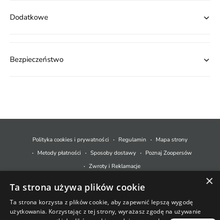
Dodatkowe
Bezpieczeństwo
M
e
t
Polityka cookies i prywatności
Regulamin
Mapa strony
o
Metody płatności
Sposoby dostawy
Poznaj Zoopersów
d
Zwroty i Reklamacje
y
×
Ta strona używa plików cookie
p
© 2026,
Zoopers.pl
.
Technologia Shopify
ł
Ta strona korzysta z plików cookie, aby zapewnić lepszą wygodę
użytkowania. Korzystając z tej strony, wyrażasz zgodę na używanie
a
+48 733 550 021