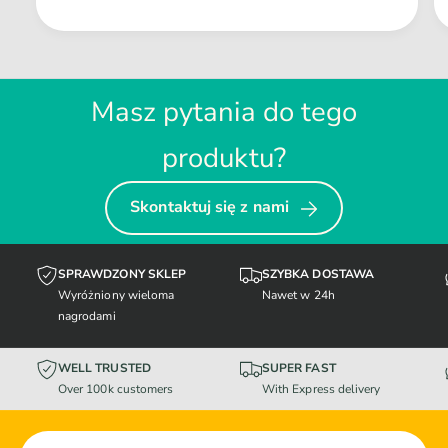
Masz pytania do tego
produktu?
Skontaktuj się z nami
SPRAWDZONY SKLEP
SZYBKA DOSTAWA
Wyróżniony wieloma
Nawet w 24h
nagrodami
WELL TRUSTED
SUPER FAST
Over 100k customers
With Express delivery