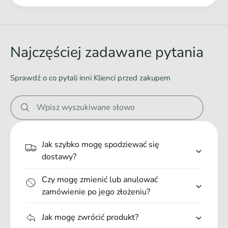
Ł
a
d
o
Najczęściej zadawane pytania
w
a
Sprawdź o co pytali inni Klienci przed zakupem
n
i
Wpisz wyszukiwane słowo
e
.
.
Jak szybko mogę spodziewać się
.
dostawy?
Czy mogę zmienić lub anulować
zamówienie po jego złożeniu?
Jak mogę zwrócić produkt?